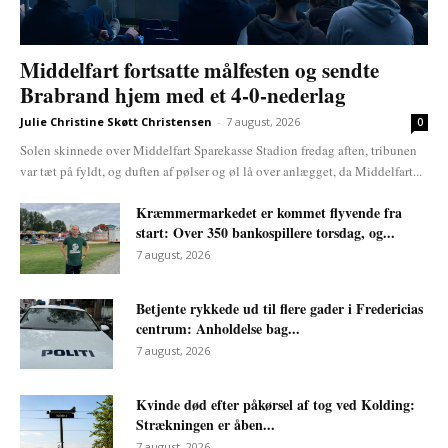
Middelfart fortsatte målfesten og sendte
Brabrand hjem med et 4-0-nederlag
Julie Christine Skøtt Christensen
-
7 august, 2026
0
Solen skinnede over Middelfart Sparekasse Stadion fredag aften, tribunen
var tæt på fyldt, og duften af pølser og øl lå over anlægget, da Middelfart...
Kræmmermarkedet er kommet flyvende fra
start: Over 350 bankospillere torsdag, og...
7 august, 2026
Betjente rykkede ud til flere gader i Fredericias
centrum: Anholdelse bag...
7 august, 2026
Kvinde død efter påkørsel af tog ved Kolding:
Strækningen er åben...
7 august, 2026