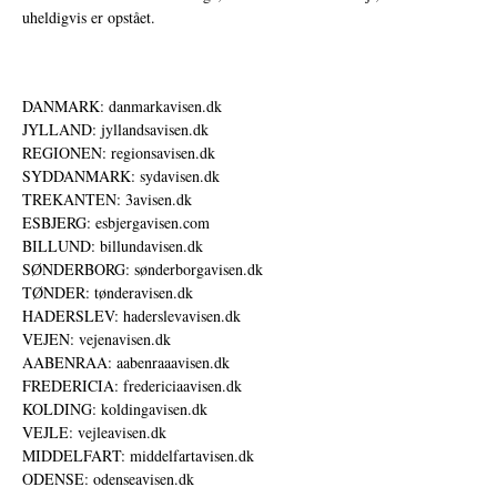
uheldigvis er opstået.
DANMARK: danmarkavisen.dk
JYLLAND: jyllandsavisen.dk
REGIONEN: regionsavisen.dk
SYDDANMARK: sydavisen.dk
TREKANTEN: 3avisen.dk
ESBJERG: esbjergavisen.com
BILLUND: billundavisen.dk
SØNDERBORG: sønderborgavisen.dk
TØNDER: tønderavisen.dk
HADERSLEV: haderslevavisen.dk
VEJEN: vejenavisen.dk
AABENRAA: aabenraaavisen.dk
FREDERICIA: fredericiaavisen.dk
KOLDING: koldingavisen.dk
VEJLE: vejleavisen.dk
MIDDELFART: middelfartavisen.dk
ODENSE: odenseavisen.dk