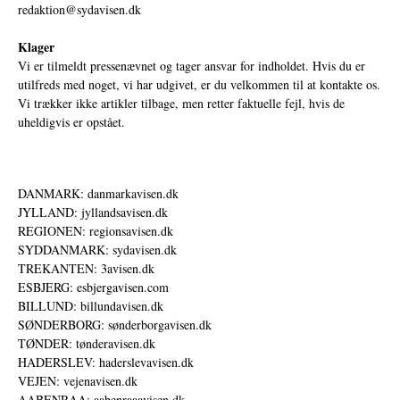
redaktion@sydavisen.dk
Klager
Vi er tilmeldt pressenævnet og tager ansvar for indholdet. Hvis du er
utilfreds med noget, vi har udgivet, er du velkommen til at kontakte os.
Vi trækker ikke artikler tilbage, men retter faktuelle fejl, hvis de
uheldigvis er opstået.
DANMARK: danmarkavisen.dk
JYLLAND: jyllandsavisen.dk
REGIONEN: regionsavisen.dk
SYDDANMARK: sydavisen.dk
TREKANTEN: 3avisen.dk
ESBJERG: esbjergavisen.com
BILLUND: billundavisen.dk
SØNDERBORG: sønderborgavisen.dk
TØNDER: tønderavisen.dk
HADERSLEV: haderslevavisen.dk
VEJEN: vejenavisen.dk
AABENRAA: aabenraaavisen.dk