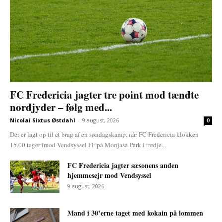
FC Fredericia jagter tre point mod tændte
nordjyder – følg med...
Nicolai Sixtus Østdahl
-
9 august, 2026
0
Der er lagt op til et brag af en søndagskamp, når FC Fredericia klokken
15.00 tager imod Vendsyssel FF på Monjasa Park i tredje...
FC Fredericia jagter sæsonens anden
hjemmesejr mod Vendsyssel
9 august, 2026
Mand i 30’erne taget med kokain på lommen