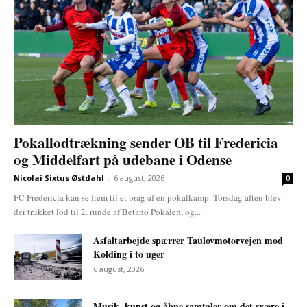
Pokallodtrækning sender OB til Fredericia
og Middelfart på udebane i Odense
Nicolai Sixtus Østdahl
-
6 august, 2026
0
FC Fredericia kan se frem til et brag af en pokalkamp. Torsdag aften blev
der trukket lod til 2. runde af Betano Pokalen, og...
Asfaltarbejde spærrer Taulovmotorvejen mod
Kolding i to uger
6 august, 2026
Musik, kunst og åbne samtaler om det svære i