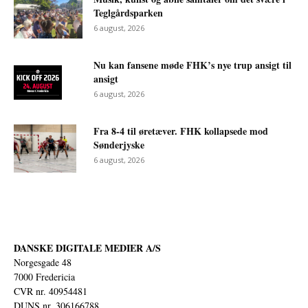
Teglgårdsparken
6 august, 2026
Nu kan fansene møde FHK’s nye trup ansigt til
ansigt
6 august, 2026
Fra 8-4 til øretæver. FHK kollapsede mod
Sønderjyske
6 august, 2026
DANSKE DIGITALE MEDIER A/S
Norgesgade 48
7000 Fredericia
CVR nr. 40954481
DUNS nr. 306166788