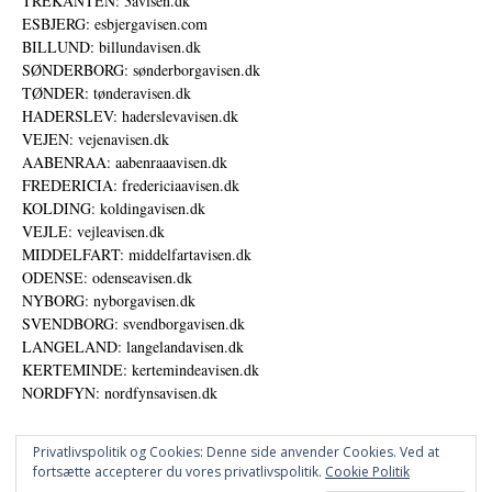
TREKANTEN: 3avisen.dk
ESBJERG: esbjergavisen.com
BILLUND: billundavisen.dk
SØNDERBORG: sønderborgavisen.dk
TØNDER: tønderavisen.dk
HADERSLEV: haderslevavisen.dk
VEJEN: vejenavisen.dk
AABENRAA: aabenraaavisen.dk
FREDERICIA: fredericiaavisen.dk
KOLDING: koldingavisen.dk
VEJLE: vejleavisen.dk
MIDDELFART: middelfartavisen.dk
ODENSE: odenseavisen.dk
NYBORG: nyborgavisen.dk
SVENDBORG: svendborgavisen.dk
LANGELAND: langelandavisen.dk
KERTEMINDE: kertemindeavisen.dk
NORDFYN: nordfynsavisen.dk
Privatlivspolitik og Cookies: Denne side anvender Cookies. Ved at
fortsætte accepterer du vores privatlivspolitik.
Cookie Politik