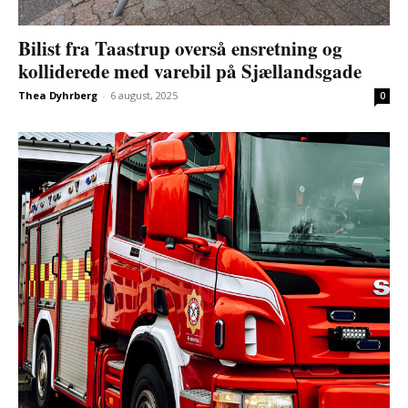
Bilist fra Taastrup overså ensretning og
kolliderede med varebil på Sjællandsgade
Thea Dyhrberg
-
6 august, 2025
0