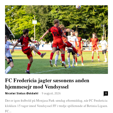
FC Fredericia jagter sæsonens anden
hjemmesejr mod Vendsyssel
Nicolai Sixtus Østdahl
-
9 august, 2026
0
Der er igen fodbold på Monjasa Park søndag eftermiddag, når FC Fredericia
klokken 15 tager imod Vendsyssel FF i tredje spillerunde af Betinia Ligaen.
FC...