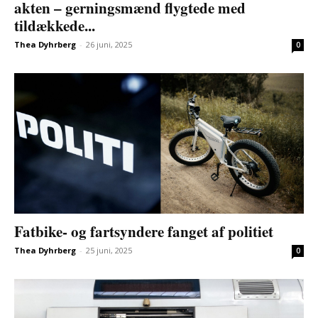
akten – gerningsmænd flygtede med
tildækkede...
Thea Dyhrberg
-
26 juni, 2025
0
Fatbike- og fartsyndere fanget af politiet
Thea Dyhrberg
-
25 juni, 2025
0