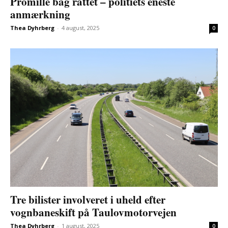
Promille bag rattet – politiets eneste
anmærkning
Thea Dyhrberg
-
4 august, 2025
0
Tre bilister involveret i uheld efter
vognbaneskift på Taulovmotorvejen
Thea Dyhrberg
-
1 august, 2025
0