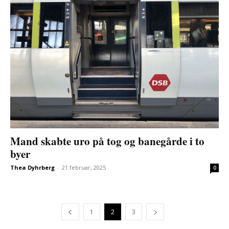
Mand skabte uro på tog og banegårde i to
byer
Thea Dyhrberg
-
21 februar, 2025
0
1
2
3