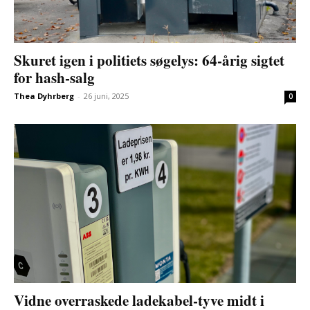
Skuret igen i politiets søgelys: 64-årig sigtet
for hash-salg
Thea Dyhrberg
-
26 juni, 2025
0
Vidne overraskede ladekabel-tyve midt i