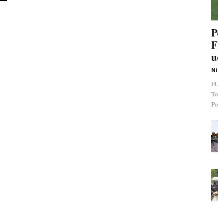
P
F
u
Ni
FC
To
Po