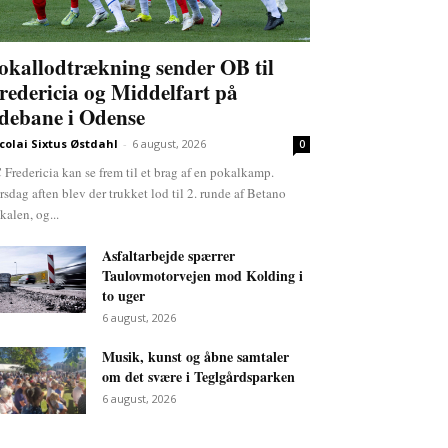
okallodtrækning sender OB til
redericia og Middelfart på
debane i Odense
colai Sixtus Østdahl
-
6 august, 2026
0
 Fredericia kan se frem til et brag af en pokalkamp.
rsdag aften blev der trukket lod til 2. runde af Betano
kalen, og...
Asfaltarbejde spærrer
Taulovmotorvejen mod Kolding i
to uger
6 august, 2026
Musik, kunst og åbne samtaler
om det svære i Teglgårdsparken
6 august, 2026