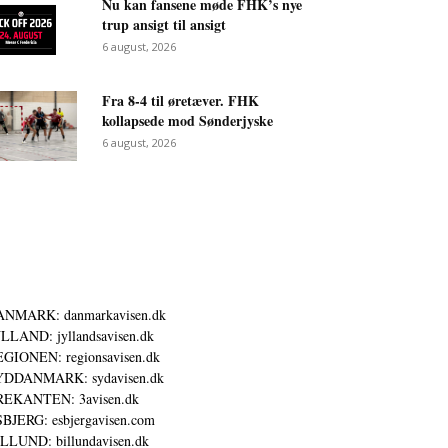
Nu kan fansene møde FHK’s nye
trup ansigt til ansigt
6 august, 2026
Fra 8-4 til øretæver. FHK
kollapsede mod Sønderjyske
6 august, 2026
ANMARK: danmarkavisen.dk
LLAND: jyllandsavisen.dk
GIONEN: regionsavisen.dk
YDDANMARK: sydavisen.dk
REKANTEN: 3avisen.dk
BJERG: esbjergavisen.com
LLUND: billundavisen.dk