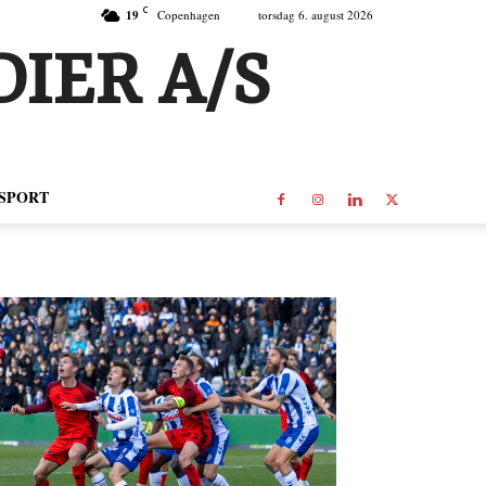
C
19
Copenhagen
torsdag 6. august 2026
IER A/S
SPORT