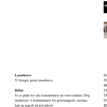
Læserbreve
D
Vi bringer gerne læserbreve.
JY
RE
Debat
S
Vi er glade for alle kommentarer på vores artikler. Dog
T
modererer vi kommentarer for personangreb, racisme,
ES
had og angreb på privatlivet.
BI