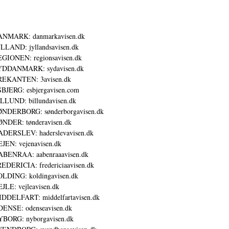
ANMARK: danmarkavisen.dk
LLAND: jyllandsavisen.dk
GIONEN: regionsavisen.dk
YDDANMARK: sydavisen.dk
REKANTEN: 3avisen.dk
BJERG: esbjergavisen.com
LLUND: billundavisen.dk
NDERBORG: sønderborgavisen.dk
NDER: tønderavisen.dk
DERSLEV: haderslevavisen.dk
JEN: vejenavisen.dk
BENRAA: aabenraaavisen.dk
EDERICIA: fredericiaavisen.dk
LDING: koldingavisen.dk
JLE: vejleavisen.dk
DDELFART: middelfartavisen.dk
ENSE: odenseavisen.dk
BORG: nyborgavisen.dk