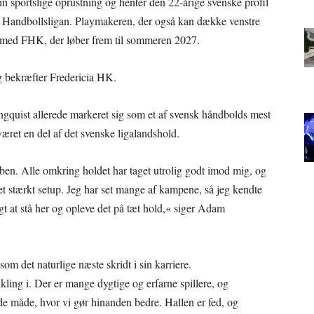
in sportslige oprustning og henter den 22-årige svenske profil
 Handbollsligan. Playmakeren, der også kan dække venstre
t med FHK, der løber frem til sommeren 2027.
g bekræfter Fredericia HK.
ngquist allerede markeret sig som et af svensk håndbolds mest
ret en del af det svenske ligalandshold.
ubben. Alle omkring holdet har taget utrolig godt imod mig, og
t stærkt setup. Jeg har set mange af kampene, så jeg kendte
igt at stå her og opleve det på tæt hold,« siger Adam
som det naturlige næste skridt i sin karriere.
ikling i. Der er mange dygtige og erfarne spillere, og
e måde, hvor vi gør hinanden bedre. Hallen er fed, og