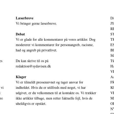
Læserbreve
D
Vi bringer gerne læserbreve.
JY
RE
Debat
S
Vi er glade for alle kommentarer på vores artikler. Dog
T
modererer vi kommentarer for personangreb, racisme,
ES
had og angreb på privatlivet.
BI
SØ
es
Du kan skrive til os på
TØ
redaktion@sydavisen.dk
HA
VE
Klager
AA
Vi er tilmeldt pressenævnet og tager ansvar for
FR
 vi
indholdet. Hvis du er utilfreds med noget, vi har
KO
i
udgivet, er du velkommen til at kontakte os. Vi trækker
VE
ere
ikke artikler tilbage, men retter faktuelle fejl, hvis de
MI
uheldigvis er opstået.
OD
NY