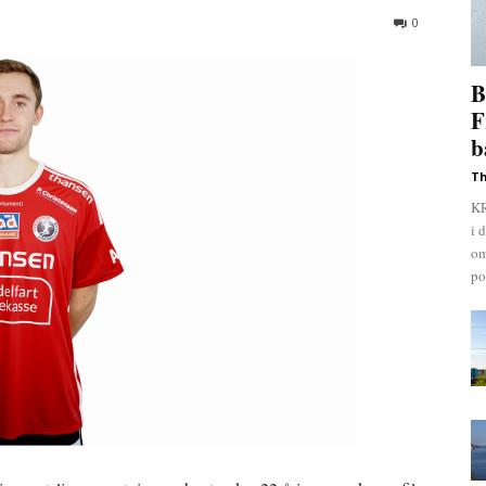
0
B
F
b
Th
KR
i 
om
pol