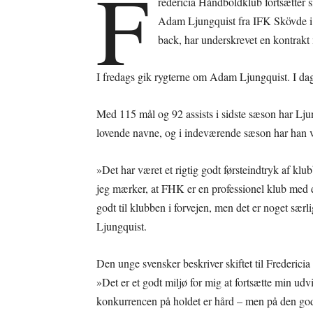
F
redericia Håndboldklub fortsætter s
Adam Ljungquist fra IFK Skövde i
back, har underskrevet en kontrak
I fredags gik rygterne om Adam Ljungquist. I da
Med 115 mål og 92 assists i sidste sæson har Lju
lovende navne, og i indeværende sæson har han væ
»Det har været et rigtig godt førsteindtryk af kl
jeg mærker, at FHK er en professionel klub med e
godt til klubben i forvejen, men det er noget særl
Ljungquist.
Den unge svensker beskriver skiftet til Fredericia 
»Det er et godt miljø for mig at fortsætte min udv
konkurrencen på holdet er hård – men på den god