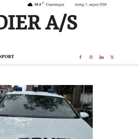
C
18.4
Copenhagen
fredag 7. august 2026
IER A/S
SPORT