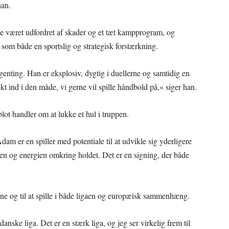
han.
e været udfordret af skader og et tæt kampprogram, og
om både en sportslig og strategisk forstærkning.
genting. Han er eksplosiv, dygtig i duellerne og samtidig en
ekt ind i den måde, vi gerne vil spille håndbold på,« siger han.
ot handler om at lukke et hul i truppen.
am er en spiller med potentiale til at udvikle sig yderligere
turen og energien omkring holdet. Det er en signing, der både
e og til at spille i både ligaen og europæisk sammenhæng.
nske liga. Det er en stærk liga, og jeg ser virkelig frem til