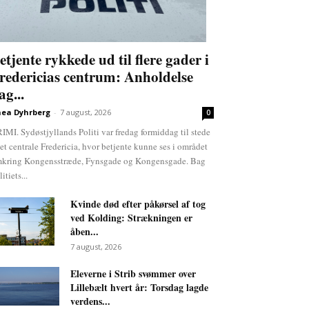
etjente rykkede ud til flere gader i
redericias centrum: Anholdelse
ag...
ea Dyhrberg
-
7 august, 2026
0
IMI. Sydøstjyllands Politi var fredag formiddag til stede
det centrale Fredericia, hvor betjente kunne ses i området
kring Kongensstræde, Fynsgade og Kongensgade. Bag
itiets...
Kvinde død efter påkørsel af tog
ved Kolding: Strækningen er
åben...
7 august, 2026
Eleverne i Strib svømmer over
Lillebælt hvert år: Torsdag lagde
verdens...