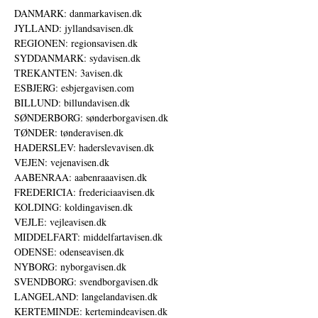
DANMARK: danmarkavisen.dk
JYLLAND: jyllandsavisen.dk
REGIONEN: regionsavisen.dk
SYDDANMARK: sydavisen.dk
TREKANTEN: 3avisen.dk
ESBJERG: esbjergavisen.com
BILLUND: billundavisen.dk
SØNDERBORG: sønderborgavisen.dk
TØNDER: tønderavisen.dk
HADERSLEV: haderslevavisen.dk
VEJEN: vejenavisen.dk
AABENRAA: aabenraaavisen.dk
FREDERICIA: fredericiaavisen.dk
KOLDING: koldingavisen.dk
VEJLE: vejleavisen.dk
MIDDELFART: middelfartavisen.dk
ODENSE: odenseavisen.dk
NYBORG: nyborgavisen.dk
SVENDBORG: svendborgavisen.dk
LANGELAND: langelandavisen.dk
KERTEMINDE: kertemindeavisen.dk