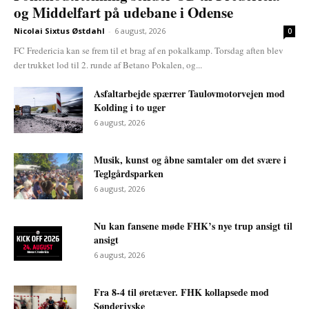
og Middelfart på udebane i Odense
Nicolai Sixtus Østdahl
-
6 august, 2026
0
FC Fredericia kan se frem til et brag af en pokalkamp. Torsdag aften blev
der trukket lod til 2. runde af Betano Pokalen, og...
Asfaltarbejde spærrer Taulovmotorvejen mod
Kolding i to uger
6 august, 2026
Musik, kunst og åbne samtaler om det svære i
Teglgårdsparken
6 august, 2026
Nu kan fansene møde FHK’s nye trup ansigt til
ansigt
6 august, 2026
Fra 8-4 til øretæver. FHK kollapsede mod
Sønderjyske