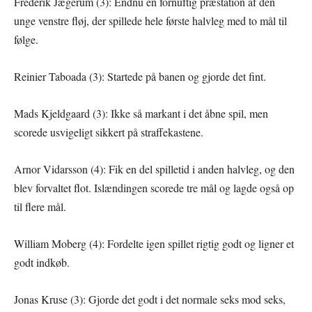
Frederik Jægerum (3): Endnu en fornuftig præstation af den
unge venstre fløj, der spillede hele første halvleg med to mål til
følge.
Reinier Taboada (3): Startede på banen og gjorde det fint.
Mads Kjeldgaard (3): Ikke så markant i det åbne spil, men
scorede usvigeligt sikkert på straffekastene.
Arnor Vidarsson (4): Fik en del spilletid i anden halvleg, og den
blev forvaltet flot. Islændingen scorede tre mål og lagde også op
til flere mål.
William Moberg (4): Fordelte igen spillet rigtig godt og ligner et
godt indkøb.
Jonas Kruse (3): Gjorde det godt i det normale seks mod seks,