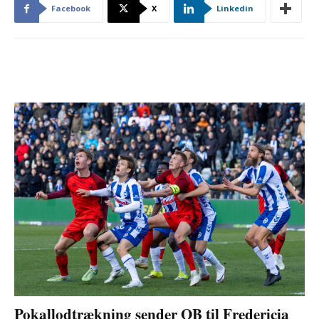
Facebook
X
Linkedin
Pokallodtrækning sender OB til Fredericia