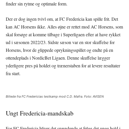
finder sin rytme og optimale form.
Der er dog ingen tvivl om, at FC Fredericia kan spille frit. Det
kan AC Horsens ikke. Alles øjne er rettet mod AC Horsens, som
skal forsøge at komme tilbage i Superligaen efter at have rykket
ud i sæsonen 2022/23. Sidste sæson var en stor skuffelse for
Horsens, hvor de glippede oprykningsspillet og endte på en
ottendeplads i NordicBet Ligaen. Denne skuffelse lægger
yderligere pres på holdet og trænerstaben for at levere resultater
fra start.
Billede fra FC Fredericias testkamp mod C.D. Mafra. Foto: AVISEN
Ungt Fredericia-mandskab
For FC Fredericia bliver det spændende at følge det unge hold i