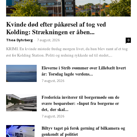
Kvinde død efter påkørsel af tog ved
Kolding: Strækningen er åben...
Thea Dyhrberg
-
7 august, 2026
0
KRIMI. En kvinde mistede fredag morgen livet, da hun blev ramt af et tog
øst for Kolding Station. Politi og redning rykkede ud til stedet,...
Eleverne i Strib svømmer over Lillebælt hvert
år: Torsdag lagde verdens...
7 august, 2026
Fredericia inviterer til borgermøde om de
svære besparelser: »Input fra borgerne er
det, der skal...
7 august, 2026
Biltyv taget på fersk gerning af bilkamera og
genkendt af politiet