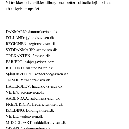
Vi trækker ikke artikler tilbage, men retter faktuelle fejl, hvis de
uheldigvis er opstået.
DANMARK: danmarkavisen.dk
JYLLAND: jyllandsavisen.dk
REGIONEN: regionsavisen.dk
SYDDANMARK: sydavisen.dk
TREKANTEN: 3avisen.dk
ESBJERG: esbjergavisen.com
BILLUND: billundavisen.dk
SØNDERBORG: sønderborgavisen.dk
TØNDER: tønderavisen.dk
HADERSLEV: haderslevavisen.dk
VEJEN: vejenavisen.dk
AABENRAA: aabenraaavisen.dk
FREDERICIA: fredericiaavisen.dk
KOLDING: koldingavisen.dk
VEJLE: vejleavisen.dk
MIDDELFART: middelfartavisen.dk
ODENSE: odenseavisen.dk