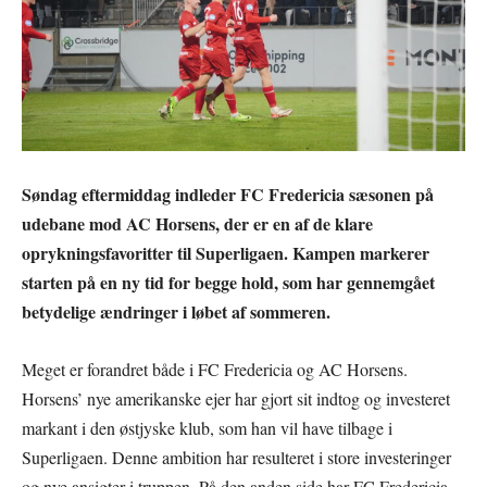
Søndag eftermiddag indleder FC Fredericia sæsonen på
udebane mod AC Horsens, der er en af de klare
oprykningsfavoritter til Superligaen. Kampen markerer
starten på en ny tid for begge hold, som har gennemgået
betydelige ændringer i løbet af sommeren.
Meget er forandret både i FC Fredericia og AC Horsens.
Horsens’ nye amerikanske ejer har gjort sit indtog og investeret
markant i den østjyske klub, som han vil have tilbage i
Superligaen. Denne ambition har resulteret i store investeringer
og nye ansigter i truppen. På den anden side har FC Fredericia