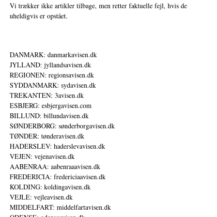
Vi trækker ikke artikler tilbage, men retter faktuelle fejl, hvis de
uheldigvis er opstået.
DANMARK: danmarkavisen.dk
JYLLAND: jyllandsavisen.dk
REGIONEN: regionsavisen.dk
SYDDANMARK: sydavisen.dk
TREKANTEN: 3avisen.dk
ESBJERG: esbjergavisen.com
BILLUND: billundavisen.dk
SØNDERBORG: sønderborgavisen.dk
TØNDER: tønderavisen.dk
HADERSLEV: haderslevavisen.dk
VEJEN: vejenavisen.dk
AABENRAA: aabenraaavisen.dk
FREDERICIA: fredericiaavisen.dk
KOLDING: koldingavisen.dk
VEJLE: vejleavisen.dk
MIDDELFART: middelfartavisen.dk