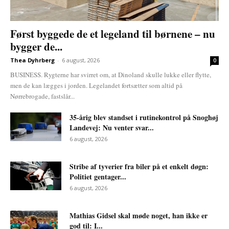
Først byggede de et legeland til børnene – nu
bygger de...
Thea Dyhrberg
-
6 august, 2026
0
BUSINESS. Rygterne har svirret om, at Dinoland skulle lukke eller flytte,
men de kan lægges i jorden. Legelandet fortsætter som altid på
Nørrebrogade, fastslår...
35-årig blev standset i rutinekontrol på Snoghøj
Landevej: Nu venter svar...
6 august, 2026
Stribe af tyverier fra biler på et enkelt døgn:
Politiet gentager...
6 august, 2026
Mathias Gidsel skal møde noget, han ikke er
god til: I...