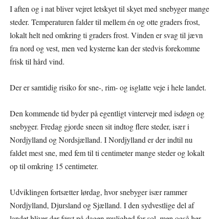
I aften og i nat bliver vejret letskyet til skyet med snebyger mange
steder. Temperaturen falder til mellem én og otte graders frost,
lokalt helt ned omkring ti graders frost. Vinden er svag til jævn
fra nord og vest, men ved kysterne kan der stedvis forekomme
frisk til hård vind.
Der er samtidig risiko for sne-, rim- og isglatte veje i hele landet.
Den kommende tid byder på egentligt vintervejr med isdøgn og
snebyger. Fredag gjorde sneen sit indtog flere steder, især i
Nordjylland og Nordsjælland. I Nordjylland er der indtil nu
faldet mest sne, med fem til ti centimeter mange steder og lokalt
op til omkring 15 centimeter.
Udviklingen fortsætter lørdag, hvor snebyger især rammer
Nordjylland, Djursland og Sjælland. I den sydvestlige del af
landet bliver der først på dagen mulighed for sol, men også her