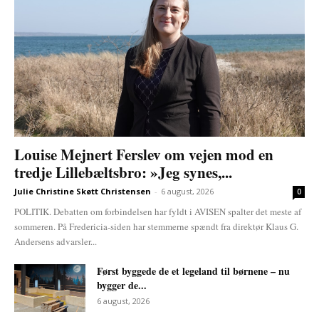
Louise Mejnert Ferslev om vejen mod en
tredje Lillebæltsbro: »Jeg synes,...
Julie Christine Skøtt Christensen
-
6 august, 2026
0
POLITIK. Debatten om forbindelsen har fyldt i AVISEN spalter det meste af
sommeren. På Fredericia-siden har stemmerne spændt fra direktør Klaus G.
Andersens advarsler...
Først byggede de et legeland til børnene – nu
bygger de...
6 august, 2026