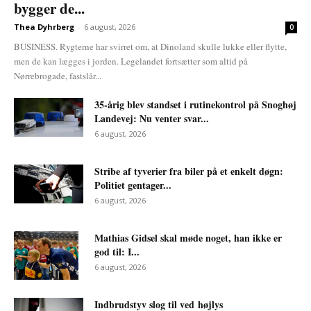
bygger de...
Thea Dyhrberg
-
6 august, 2026
0
BUSINESS. Rygterne har svirret om, at Dinoland skulle lukke eller flytte,
men de kan lægges i jorden. Legelandet fortsætter som altid på
Nørrebrogade, fastslår...
35-årig blev standset i rutinekontrol på Snoghøj
Landevej: Nu venter svar...
6 august, 2026
Stribe af tyverier fra biler på et enkelt døgn:
Politiet gentager...
6 august, 2026
Mathias Gidsel skal møde noget, han ikke er
god til: I...
6 august, 2026
Indbrudstyv slog til ved højlys