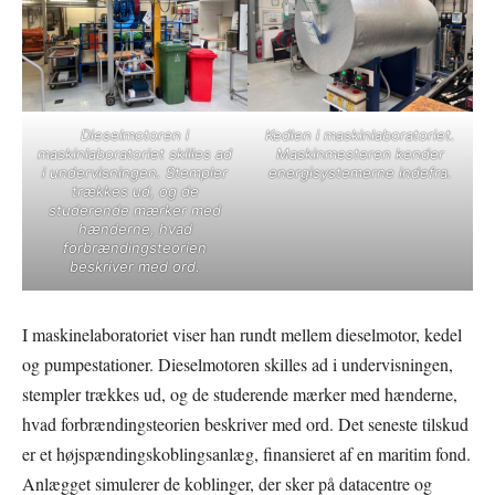
Dieselmotoren i
Kedlen i maskinlaboratoriet.
maskinlaboratoriet skilles ad
Maskinmesteren kender
i undervisningen. Stempler
energisystemerne indefra.
trækkes ud, og de
studerende mærker med
hænderne, hvad
forbrændingsteorien
beskriver med ord.
I maskinelaboratoriet viser han rundt mellem dieselmotor, kedel
og pumpestationer. Dieselmotoren skilles ad i undervisningen,
stempler trækkes ud, og de studerende mærker med hænderne,
hvad forbrændingsteorien beskriver med ord. Det seneste tilskud
er et højspændingskoblingsanlæg, finansieret af en maritim fond.
Anlægget simulerer de koblinger, der sker på datacentre og