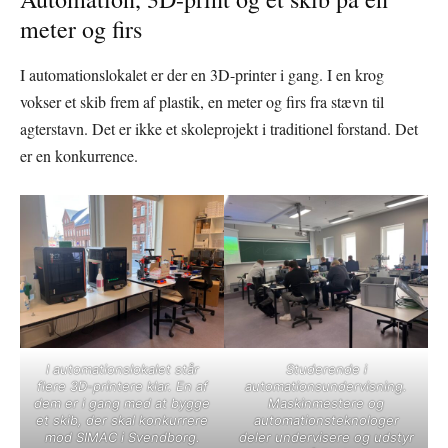
meter og firs
I automationslokalet er der en 3D-printer i gang. I en krog
vokser et skib frem af plastik, en meter og firs fra stævn til
agterstavn. Det er ikke et skoleprojekt i traditionel forstand. Det
er en konkurrence.
I automationslokalet står
Studerende i
flere 3D-printere klar. En af
automationsundervisning.
dem er i gang med at bygge
Maskinmestere og
et skib, der skal konkurrere
automationsteknologer
mod SIMAC i Svendborg.
deler undervisere og udstyr