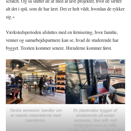
scratch. Og så slutter de af med at lave projekter, hvor de sætter
alt det i spil, som de har lært. Det er helt vildt, hvordan de rykker
sig.«
Værkstedsperioden afsluttes med en fernisering, hvor familie,
venner og samarbejdspartnere kan se, hvad de studerende har
bygget. Teorien kommer senere. Hænderne kommer først.
Første semester handler om
En pladevalse bygget af
at mærke materialerne med
studerende på andet
hænderne.
semester. Den står ved
indgangen som et stille
bevis på, hvad et halvt år på