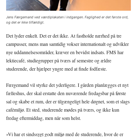
Jens Færgemand ved værdiplakaten i indgangen. Faglighed er det første ord,
og det er ikke tilfældigt.
Det lyder enkelt. Det er det ikke. At fastholde nærhed på tre
campusser, mens man samtidig vokser internationalt og udvikler
nye uddannelsesområder, kræver en bevidst indsats. FMS har
lektiecafé, studiegrupper på tværs af semestre og ældre
studerende, der hjælper yngre med at finde fodfæste.
Færgemand vil styrke det yderligere. I gården planlægges et nyt
fælleshus, der skal erstatte den nuværende fredagsbar på første
sal og skabe et rum, der er tilgængeligt hele døgnet, som et slags
cafémiljø. Et sted, studerende mødes på tværs, og ikke kun
fredag eftermiddag, men når som helst.
»Vi har et sindssygt godt miljø med de studerende, hvor de er