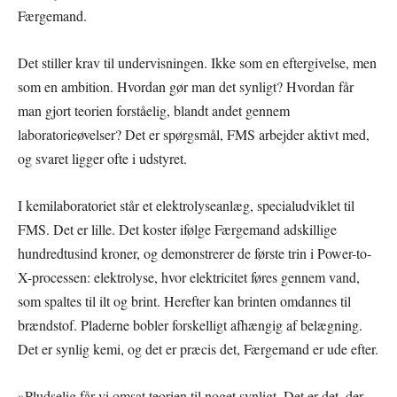
Færgemand.
Det stiller krav til undervisningen. Ikke som en eftergivelse, men
som en ambition. Hvordan gør man det synligt? Hvordan får
man gjort teorien forståelig, blandt andet gennem
laboratorieøvelser? Det er spørgsmål, FMS arbejder aktivt med,
og svaret ligger ofte i udstyret.
I kemilaboratoriet står et elektrolyseanlæg, specialudviklet til
FMS. Det er lille. Det koster ifølge Færgemand adskillige
hundredtusind kroner, og demonstrerer de første trin i Power-to-
X-processen: elektrolyse, hvor elektricitet føres gennem vand,
som spaltes til ilt og brint. Herefter kan brinten omdannes til
brændstof. Pladerne bobler forskelligt afhængig af belægning.
Det er synlig kemi, og det er præcis det, Færgemand er ude efter.
»Pludselig får vi omsat teorien til noget synligt. Det er det, der