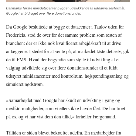
Danmarks første minidatacenter bygget udelukkende til uddannelsesformål.
Google har bidraget over flere donationsrunder.
Da Google besluttede at bygge et datacenter i Taulov uden for
Fredericia, stod de over for det samme problem som resten af
branchen: der er ikke nok kvalificeret arbejdskraft til at drive
anlæggene. I stedet for at vente på, at markedet løste det selv, gik
de til FMS. Hvad der begyndte som støtte til udvikling af et
valgfag udviklede sig over flere donationsrunder til et fuldt
udstyret minidatacenter med kontrolrum, højspændingsanlæg og
simuleret nødstrøm.
»Samarbejdet med Google har skudt en udvikling i gang og
medført muligheder, som vi ellers ikke havde fået. De har troet
på os, og vi har vist dem den tillid,« fortæller Færgemand.
Tilliden er siden blevet bekræftet udefra. En medarbejder fra