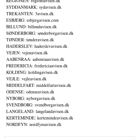
REGIONEN: regionsavisen.dk
SYDDANMARK: sydavisen.dk
TREKANTEN: 3avisen.dk
ESBJERG: esbjergavisen.com
BILLUND: billundavisen.dk
SØNDERBORG: sønderborgavisen.dk
TØNDER: tønderavisen.dk
HADERSLEV: haderslevavisen.dk
VEJEN: vejenavisen.dk
AABENRAA: aabenraaavisen.dk
FREDERICIA: fredericiaavisen.dk
KOLDING: koldingavisen.dk
VEJLE: vejleavisen.dk
MIDDELFART: middelfartavisen.dk
ODENSE: odenseavisen.dk
NYBORG: nyborgavisen.dk
SVENDBORG: svendborgavisen.dk
LANGELAND: langelandavisen.dk
KERTEMINDE: kertemindeavisen.dk
NORDFYN: nordfynsavisen.dk