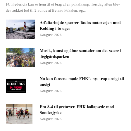
FC Fredericia kan se frem til et brag af en pokalkamp. Torsdag aften blev
der trukket lod til 2. runde af Betano Pokalen, og...
Asfaltarbejde spærrer Taulovmotorvejen mod
Kolding i to uger
6 august, 2026
Musik, kunst og åbne samtaler om det svære i
Teglgårdsparken
6 august, 2026
Nu kan fansene møde FHK’s nye trup ansigt til
ansigt
6 august, 2026
Fra 8-4 til øretæver. FHK kollapsede mod
Sønderjyske
6 august, 2026