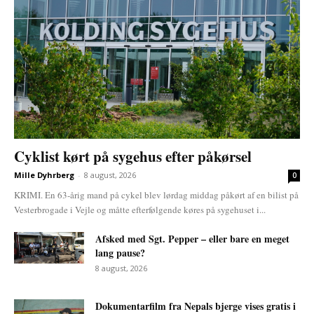
Cyklist kørt på sygehus efter påkørsel
Mille Dyhrberg
-
8 august, 2026
0
KRIMI. En 63-årig mand på cykel blev lørdag middag påkørt af en bilist på
Vesterbrogade i Vejle og måtte efterfølgende køres på sygehuset i...
Afsked med Sgt. Pepper – eller bare en meget
lang pause?
8 august, 2026
Dokumentarfilm fra Nepals bjerge vises gratis i