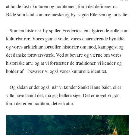
at holde fast i kulturen og traditionen, fordi det definerer os.
Både som land som menneske og by, sagde Eilersen og fortsatte:
r
r
r
r
r
r
– Som en histo
isk by spille
F
ede
icia en afgø
ende
olle som
r
r
r
r
r
r
r
kultu
bæ
e
. Vo
es gamle volde, vo
es cha
me
ende bymidte
r
r
r
r
r
r
r
og vo
es a
kitektu
fo
tælle
histo
ie
om mod, kampgejst og
r
r
r
r
r
r
det danske fo
sva
svæ
k. Ved at beva
e og væ
ne om vo
es
r
r
r
r
r
r
r
histo
iske a
v, og at vi fo
tsætte
de t
aditione
vi kende
og
r
r
r
r
r
holde
af – beva
e
vi også vo
es kultu
elle identitet.
– Og sådan er det også, når vi tænder Sankt Hans-bålet, eller
ville have tændt det, må jeg hellere sige. Det er noget vi gør,
fordi det er en tradition, det er kutur.