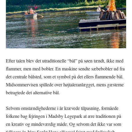
Efter talen blev det utraditionelle “bål” på søen tændt, ikke med
flammer, men med bobler. En maskine sendte sæbebobler ud fra
det centrale bålsted, som et symbol på det ellers flammende bål.
Midsommervisen spillede over højtaleranlægget, mens gæsterne
betragtede det alternative bål.
Selvom omstændighederne i år krævede tilpasning, formåede
folkene bag fejringen i Madsby Legepark at ære traditionen på
en kreativ og mindeværdig måde. Og selvom det ikke var som
tidligere år, blev Sankt Hans alligevel fejret med fællesskab,