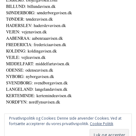
BILLUND: billundavisen.dk
SØNDERBORG: sønderborgavisen.dk
TØNDER: tønderavisen.dk
HADERSLEV: haderslevavisen.dk
VEJEN: vejenavisen.dk
AABENRAA: aabenraaavisen.dk
FREDERICIA: fredericiaavisen.dk
KOLDING: koldingavisen.dk
VEJLE: vejleavisen.dk
MIDDELFART: middelfartavisen.dk
ODENSE: odenseavisen.dk
NYBORG: nyborgavisen.dk
SVENDBORG: svendborgavisen.dk
LANGELAND: langelandavisen.dk
KERTEMINDE: kertemindeavisen.dk
NORDFYN: nordfynsavisen.dk
Privatlivspolitik og Cookies: Denne side anvender Cookies. Ved at
fortsætte accepterer du vores privatlivspolitik.
Cookie Politik
Annoncer
Datapolitik