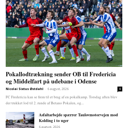
Pokallodtrækning sender OB til Fredericia
og Middelfart på udebane i Odense
Nicolai Sixtus Østdahl
-
6 august, 2026
0
FC Fredericia kan se frem til et brag af en pokalkamp. Torsdag aften blev
der trukket lod til 2. runde af Betano Pokalen, og...
Asfaltarbejde spærrer Taulovmotorvejen mod
Kolding i to uger
6 august, 2026