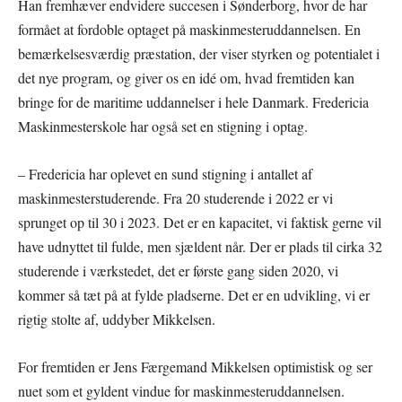
Han fremhæver endvidere succesen i Sønderborg, hvor de har
formået at fordoble optaget på maskinmesteruddannelsen. En
bemærkelsesværdig præstation, der viser styrken og potentialet i
det nye program, og giver os en idé om, hvad fremtiden kan
bringe for de maritime uddannelser i hele Danmark. Fredericia
Maskinmesterskole har også set en stigning i optag.
– Fredericia har oplevet en sund stigning i antallet af
maskinmesterstuderende. Fra 20 studerende i 2022 er vi
sprunget op til 30 i 2023. Det er en kapacitet, vi faktisk gerne vil
have udnyttet til fulde, men sjældent når. Der er plads til cirka 32
studerende i værkstedet, det er første gang siden 2020, vi
kommer så tæt på at fylde pladserne. Det er en udvikling, vi er
rigtig stolte af, uddyber Mikkelsen.
For fremtiden er Jens Færgemand Mikkelsen optimistisk og ser
nuet som et gyldent vindue for maskinmesteruddannelsen.