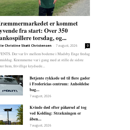
ræmmermarkedet er kommet
lyvende fra start: Over 350
ankospillere torsdag, og...
lie Christine Skøtt Christensen
-
7 august, 2026
0
ENTS. Der var liv mellem boderne i Madsby Enge fredag
rmiddag. Kræmmerne var i gang med at stille de sidste
rer frem, frivillige krydsede...
Betjente rykkede ud til flere gader
i Fredericias centrum: Anholdelse
bag...
7 august, 2026
Kvinde død efter påkørsel af tog
ved Kolding: Strækningen er
åben...
7 august, 2026