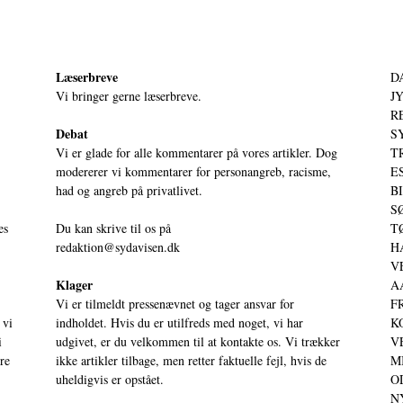
Læserbreve
D
Vi bringer gerne læserbreve.
JY
RE
Debat
S
Vi er glade for alle kommentarer på vores artikler. Dog
T
modererer vi kommentarer for personangreb, racisme,
ES
had og angreb på privatlivet.
BI
SØ
es
Du kan skrive til os på
TØ
redaktion@sydavisen.dk
HA
VE
Klager
AA
Vi er tilmeldt pressenævnet og tager ansvar for
FR
 vi
indholdet. Hvis du er utilfreds med noget, vi har
KO
i
udgivet, er du velkommen til at kontakte os. Vi trækker
VE
ere
ikke artikler tilbage, men retter faktuelle fejl, hvis de
MI
uheldigvis er opstået.
OD
NY