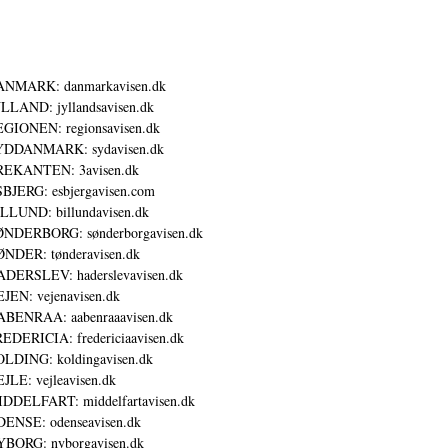
ANMARK: danmarkavisen.dk
LLAND: jyllandsavisen.dk
GIONEN: regionsavisen.dk
YDDANMARK: sydavisen.dk
REKANTEN: 3avisen.dk
BJERG: esbjergavisen.com
LLUND: billundavisen.dk
NDERBORG: sønderborgavisen.dk
NDER: tønderavisen.dk
DERSLEV: haderslevavisen.dk
JEN: vejenavisen.dk
BENRAA: aabenraaavisen.dk
EDERICIA: fredericiaavisen.dk
LDING: koldingavisen.dk
JLE: vejleavisen.dk
DDELFART: middelfartavisen.dk
ENSE: odenseavisen.dk
BORG: nyborgavisen.dk