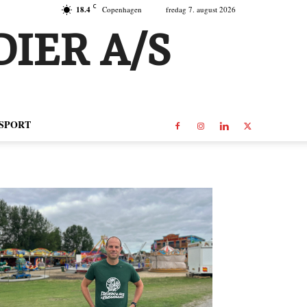
C
18.4
Copenhagen
fredag 7. august 2026
IER A/S
SPORT