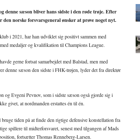
 denne sæson bliver hans sidste i den røde trøje. Efter
or den norske forsvarsgeneral ønsker at prøve noget nyt.
klub i 2021, har han udviklet sig positivt sammen med
 med medaljer og kvalifikation til Champions League.
vi havde gerne fortsat samarbejdet med Balstad, men med
ver denne sæson den sidste i FHK-trøjen, lyder det fra direktør
n og Evgeni Pevnov, som i sidste sæson også gjorde sig i
ikke givet, at nordmanden erstattes én til én.
 bruge tiden på at finde den rigtige defensive konstellation fra
ige spillere til midterforsvaret, senest med tilgangen af Mads
osition, fortsætter Thomas Renneberg-Larsen.