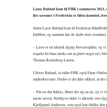
Lasse Balstad kom til FHK i sommeren 2021, og
fire sæsoner i Fredericia er tiden kommet, hv
Siden Lasse Balstad kom til Fredericia Håndbold
klubben, og sammen har de skabt store resultater
– Lasse er en teknisk dygtig forsvarsspiller, og 
respekt for hans ønske om at prøve noget nyt, bli
Thomas Renneberg-Larsen.
Udover Balstad, så råder FHK også Einar Olafsso
midterforsvaret. Derfor er det ikke sikkert, at det 
– Når en dør lukkes, åbner der sig en ny, og vi vil
næste sæson. Heldigvis råder vi allerede over dygt
Kjeldgaard Andersen, som også kan dække den p