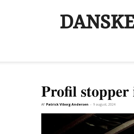
DANSKE
Profil stopper
Af
Patrick Viborg Andersen
-
9 august, 2024