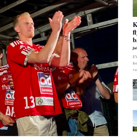
K
f
b
Ju
EV
fo
va