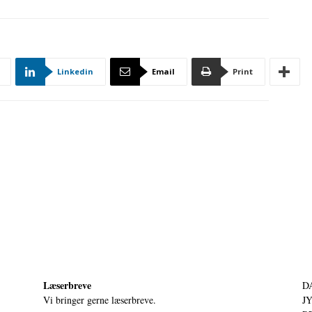
Linkedin
Email
Print
Læserbreve
D
Vi bringer gerne læserbreve.
JY