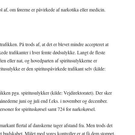
l af, om førerne er påvirkede af narkotika eller medicin.
trafikken. På trods af, at det er blevet mindre accepteret at
irkede trafikanter i hver femte dødsulykke. Langt de fleste
ten eller nat, og hovedparten af spiritusulykkerne er
ritusulykke er den spirituspåvirkede trafikant selv (kilde:
fikken pga. spiritusulykker (kilde: Vejdirektoratet). Der sker
ånederne juni og juli end f.eks. i november og december.
personer for spirituskørsel samt 724 for narkokørsel.
markant flertal af danskerne tager afstand fra. Men trods det
tået budskabet. Målet med vores kontroller er at få dem stoppet,