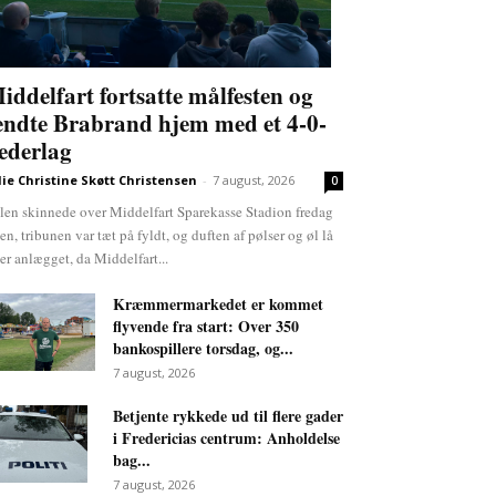
iddelfart fortsatte målfesten og
endte Brabrand hjem med et 4-0-
ederlag
lie Christine Skøtt Christensen
-
7 august, 2026
0
len skinnede over Middelfart Sparekasse Stadion fredag
ten, tribunen var tæt på fyldt, og duften af pølser og øl lå
er anlægget, da Middelfart...
Kræmmermarkedet er kommet
flyvende fra start: Over 350
bankospillere torsdag, og...
7 august, 2026
Betjente rykkede ud til flere gader
i Fredericias centrum: Anholdelse
bag...
7 august, 2026