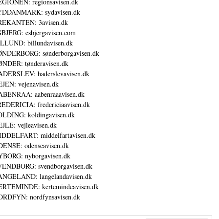
GIONEN: regionsavisen.dk
YDDANMARK: sydavisen.dk
REKANTEN: 3avisen.dk
BJERG: esbjergavisen.com
LLUND: billundavisen.dk
NDERBORG: sønderborgavisen.dk
NDER: tønderavisen.dk
DERSLEV: haderslevavisen.dk
JEN: vejenavisen.dk
BENRAA: aabenraaavisen.dk
EDERICIA: fredericiaavisen.dk
LDING: koldingavisen.dk
JLE: vejleavisen.dk
DDELFART: middelfartavisen.dk
ENSE: odenseavisen.dk
BORG: nyborgavisen.dk
ENDBORG: svendborgavisen.dk
NGELAND: langelandavisen.dk
RTEMINDE: kertemindeavisen.dk
RDFYN: nordfynsavisen.dk