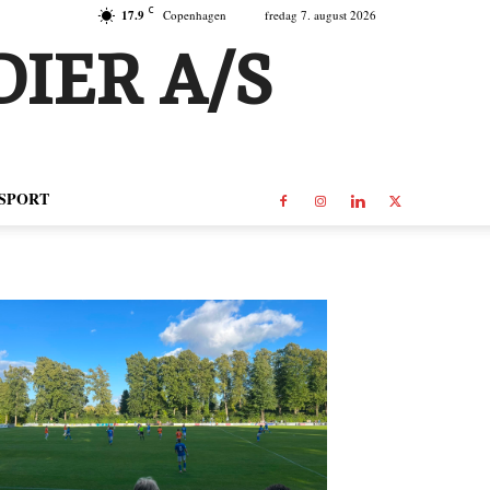
C
17.9
Copenhagen
fredag 7. august 2026
IER A/S
SPORT