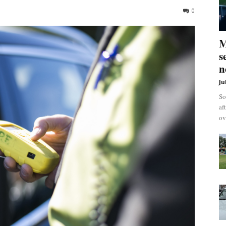
0
M
s
n
Ju
So
af
ov