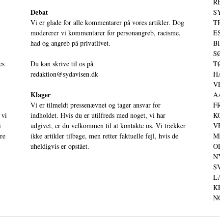
RE
Debat
S
Vi er glade for alle kommentarer på vores artikler. Dog
T
modererer vi kommentarer for personangreb, racisme,
ES
had og angreb på privatlivet.
BI
SØ
es
Du kan skrive til os på
TØ
redaktion@sydavisen.dk
HA
VE
Klager
AA
Vi er tilmeldt pressenævnet og tager ansvar for
FR
 vi
indholdet. Hvis du er utilfreds med noget, vi har
KO
i
udgivet, er du velkommen til at kontakte os. Vi trækker
VE
ere
ikke artikler tilbage, men retter faktuelle fejl, hvis de
MI
uheldigvis er opstået.
OD
NY
SV
LA
KE
NO