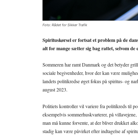
Foto: Rådet for Sikker Trafik
Spirituskørsel er fortsat et problem på de dans
alt for mange sætter sig bag rattet, selvom de e
Sommeren har ramt Danmark og det betyder grill-fe
sociale begivenheder, hvor der kan være mulighed 
landets politikredse øget fokus på spiritus- og na
august 2023.
Politiets kontroller vil variere fra politikreds til 
eksempelvis sommerhuskvarterer, på villavejene, p
man må kunne forvente, at der bliver drukket alko
stadig kan være påvirket efter indtagelse af spiritu