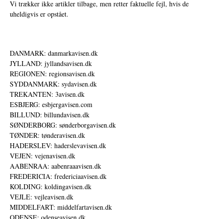
Vi trækker ikke artikler tilbage, men retter faktuelle fejl, hvis de
uheldigvis er opstået.
DANMARK: danmarkavisen.dk
JYLLAND: jyllandsavisen.dk
REGIONEN: regionsavisen.dk
SYDDANMARK: sydavisen.dk
TREKANTEN: 3avisen.dk
ESBJERG: esbjergavisen.com
BILLUND: billundavisen.dk
SØNDERBORG: sønderborgavisen.dk
TØNDER: tønderavisen.dk
HADERSLEV: haderslevavisen.dk
VEJEN: vejenavisen.dk
AABENRAA: aabenraaavisen.dk
FREDERICIA: fredericiaavisen.dk
KOLDING: koldingavisen.dk
VEJLE: vejleavisen.dk
MIDDELFART: middelfartavisen.dk
ODENSE: odenseavisen.dk