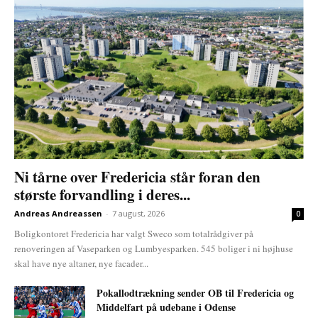
Ni tårne over Fredericia står foran den
største forvandling i deres...
Andreas Andreassen
-
7 august, 2026
0
Boligkontoret Fredericia har valgt Sweco som totalrådgiver på
renoveringen af Vaseparken og Lumbyesparken. 545 boliger i ni højhuse
skal have nye altaner, nye facader...
Pokallodtrækning sender OB til Fredericia og
Middelfart på udebane i Odense