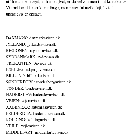
utilfreds med noget, vi har udgivet, er du velkommen til at kontakte os.
Vi trækker ikke artikler tilbage, men retter faktuelle fejl, hvis de
uheldigvis er opstået.
DANMARK: danmarkavisen.dk
JYLLAND: jyllandsavisen.dk
REGIONEN: regionsavisen.dk
SYDDANMARK: sydavisen.dk
TREKANTEN: 3avisen.dk
ESBJERG: esbjergavisen.com
BILLUND: billundavisen.dk
SØNDERBORG: sønderborgavisen.dk
TØNDER: tønderavisen.dk
HADERSLEV: haderslevavisen.dk
VEJEN: vejenavisen.dk
AABENRAA: aabenraaavisen.dk
FREDERICIA: fredericiaavisen.dk
KOLDING: koldingavisen.dk
VEJLE: vejleavisen.dk
MIDDELFART: middelfartavisen.dk