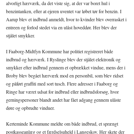
alvorligt hærværk, da det viste sig, at der var boret hul i
benzintanken, efter at ejeren uventet var løbet tør for benzin. I
Aarup blev et indbrud anmeldt, hvor to kvinder blev overrasket i
entreen og forlod stedet via en ulåst hoveddør. Her blev der
stjålet smykker.
I Faaborg-Midtfyn Kommune har politiet registreret både
indbrud og hærværk. I Ryslinge blev der stjålet elektronik og
smykker efter indbrud gennem et opbrækket vindue, mens der i
Broby blev begået hærværk mod en personbil, som blev ridset
og påført graffiti med sort tusch. Flere adresser i Faaborg og
Ringe har været udsat for indbrud eller indbrudsforsøg, hvor
gerningspersoner blandt andet har fået adgang gennem ulåste
døre og opbrudte vinduer.
Kerteminde Kommune meldte om både indbrud, et sprængt
postkasseanlæg og et færdselsuheld i Langeskov. Her skete der