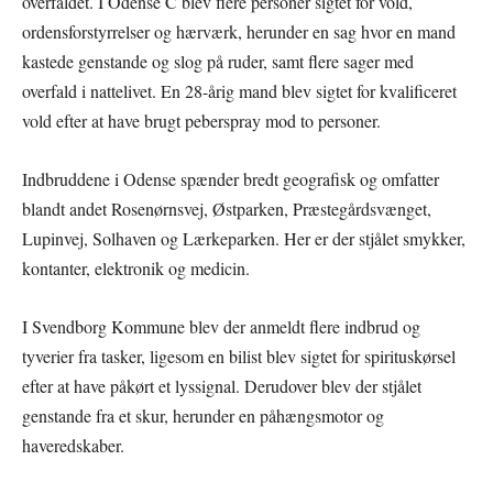
overfaldet. I Odense C blev flere personer sigtet for vold,
ordensforstyrrelser og hærværk, herunder en sag hvor en mand
kastede genstande og slog på ruder, samt flere sager med
overfald i nattelivet. En 28-årig mand blev sigtet for kvalificeret
vold efter at have brugt peberspray mod to personer.
Indbruddene i Odense spænder bredt geografisk og omfatter
blandt andet Rosenørnsvej, Østparken, Præstegårdsvænget,
Lupinvej, Solhaven og Lærkeparken. Her er der stjålet smykker,
kontanter, elektronik og medicin.
I Svendborg Kommune blev der anmeldt flere indbrud og
tyverier fra tasker, ligesom en bilist blev sigtet for spirituskørsel
efter at have påkørt et lyssignal. Derudover blev der stjålet
genstande fra et skur, herunder en påhængsmotor og
haveredskaber.