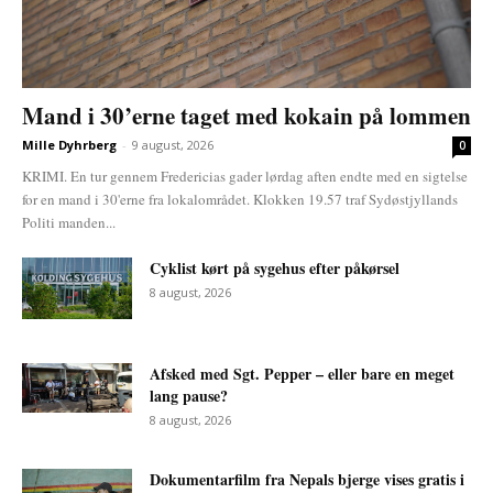
Mand i 30’erne taget med kokain på lommen
Mille Dyhrberg
-
9 august, 2026
0
KRIMI. En tur gennem Fredericias gader lørdag aften endte med en sigtelse
for en mand i 30'erne fra lokalområdet. Klokken 19.57 traf Sydøstjyllands
Politi manden...
Cyklist kørt på sygehus efter påkørsel
8 august, 2026
Afsked med Sgt. Pepper – eller bare en meget
lang pause?
8 august, 2026
Dokumentarfilm fra Nepals bjerge vises gratis i