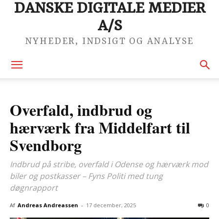
DANSKE DIGITALE MEDIER
A/S
NYHEDER, INDSIGT OG ANALYSE
Overfald, indbrud og
hærværk fra Middelfart til
Svendborg
Indbrud på stribe, overfald i Odense og hærværk mod
biler og postkasser – Fyns Politi med tung
døgnrapport
Af
Andreas Andreassen
-
17 december, 2025
0