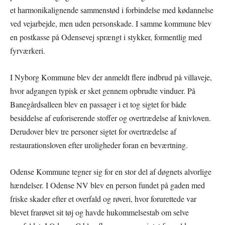
et harmonikalignende sammenstød i forbindelse med kødannelse
ved vejarbejde, men uden personskade. I samme kommune blev
en postkasse på Odensevej sprængt i stykker, formentlig med
fyrværkeri.
I Nyborg Kommune blev der anmeldt flere indbrud på villaveje,
hvor adgangen typisk er sket gennem opbrudte vinduer. På
Banegårdsalleen blev en passager i et tog sigtet for både
besiddelse af euforiserende stoffer og overtrædelse af knivloven.
Derudover blev tre personer sigtet for overtrædelse af
restaurationsloven efter uroligheder foran en beværtning.
Odense Kommune tegner sig for en stor del af døgnets alvorlige
hændelser. I Odense NV blev en person fundet på gaden med
friske skader efter et overfald og røveri, hvor forurettede var
blevet frarøvet sit tøj og havde hukommelsestab om selve