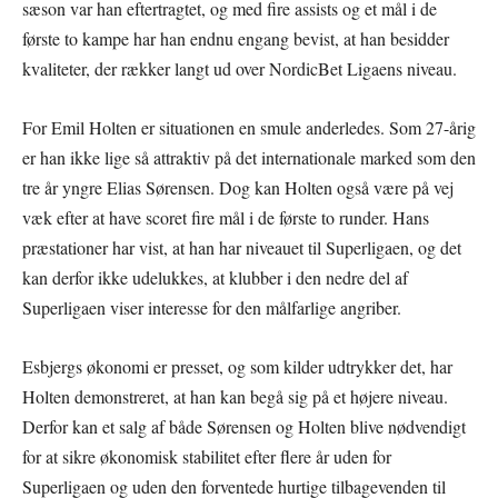
sæson var han eftertragtet, og med fire assists og et mål i de
første to kampe har han endnu engang bevist, at han besidder
kvaliteter, der rækker langt ud over NordicBet Ligaens niveau.
For Emil Holten er situationen en smule anderledes. Som 27-årig
er han ikke lige så attraktiv på det internationale marked som den
tre år yngre Elias Sørensen. Dog kan Holten også være på vej
væk efter at have scoret fire mål i de første to runder. Hans
præstationer har vist, at han har niveauet til Superligaen, og det
kan derfor ikke udelukkes, at klubber i den nedre del af
Superligaen viser interesse for den målfarlige angriber.
Esbjergs økonomi er presset, og som kilder udtrykker det, har
Holten demonstreret, at han kan begå sig på et højere niveau.
Derfor kan et salg af både Sørensen og Holten blive nødvendigt
for at sikre økonomisk stabilitet efter flere år uden for
Superligaen og uden den forventede hurtige tilbagevenden til