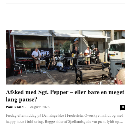
Afsked med Sgt. Pepper – eller bare en meget
lang pause?
Poul Rand
-
8 august, 2026
0
Fredag eftermiddag på Den Engelske i Fredericia. Overskyet, mildt og med
happy hour i fuld sving. Begge sider af Sjællandsgade var pænt fyldt op,...