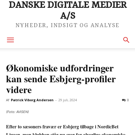
DANSKE DIGITALE MEDIER
A/S
NYHEDER, INDSIGT OG ANALYSE
Økonomiske udfordringer
kan sende Esbjerg-profiler
videre
Af
Patrick Viborg Andersen
-
29 juli, 2024
0
(Foto: AVISEN)
Efter to sæsoners fravær er Esbjerg tilbage i NordicBet
Ligaen, men klubben står nu over for alvorlige økonomiske