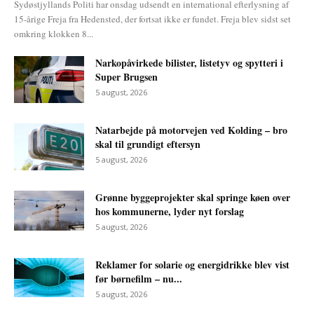
Sydøstjyllands Politi har onsdag udsendt en international efterlysning af
15-årige Freja fra Hedensted, der fortsat ikke er fundet. Freja blev sidst set
omkring klokken 8...
Narkopåvirkede bilister, listetyv og spytteri i
Super Brugsen
5 august, 2026
Natarbejde på motorvejen ved Kolding – bro
skal til grundigt eftersyn
5 august, 2026
Grønne byggeprojekter skal springe køen over
hos kommunerne, lyder nyt forslag
5 august, 2026
Reklamer for solarie og energidrikke blev vist
før børnefilm – nu...
5 august, 2026