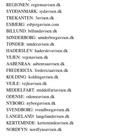
REGIONEN: regionsavisen.dk
SYDDANMARK: sydavisen.dk
TREKANTEN: 3avisen.dk
ESBJERG: esbjergavisen.com
BILLUND: billundavisen.dk
SØNDERBORG: sønderborgavisen.dk
TØNDER: tønderavisen.dk
HADERSLEV: haderslevavisen.dk
VEJEN: vejenavisen.dk
AABENRAA: aabenraaavisen.dk
FREDERICIA: fredericiaavisen.dk
KOLDING: koldingavisen.dk
VEJLE: vejleavisen.dk
MIDDELFART: middelfartavisen.dk
ODENSE: odenseavisen.dk
NYBORG: nyborgavisen.dk
SVENDBORG: svendborgavisen.dk
LANGELAND: langelandavisen.dk
KERTEMINDE: kertemindeavisen.dk
NORDFYN: nordfynsavisen.dk