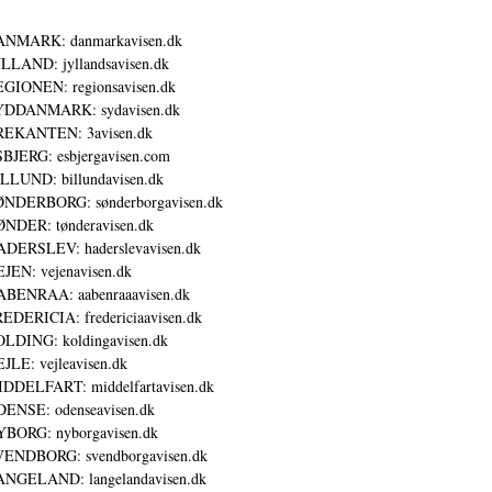
ANMARK: danmarkavisen.dk
LLAND: jyllandsavisen.dk
GIONEN: regionsavisen.dk
YDDANMARK: sydavisen.dk
REKANTEN: 3avisen.dk
BJERG: esbjergavisen.com
LLUND: billundavisen.dk
NDERBORG: sønderborgavisen.dk
NDER: tønderavisen.dk
DERSLEV: haderslevavisen.dk
JEN: vejenavisen.dk
BENRAA: aabenraaavisen.dk
EDERICIA: fredericiaavisen.dk
LDING: koldingavisen.dk
JLE: vejleavisen.dk
DDELFART: middelfartavisen.dk
ENSE: odenseavisen.dk
BORG: nyborgavisen.dk
ENDBORG: svendborgavisen.dk
NGELAND: langelandavisen.dk