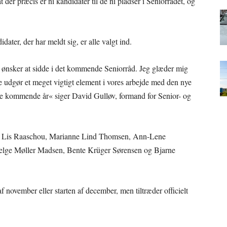
er præcis er ni kandidater til de ni pladser i Seniorrådet, og
idater, der har meldt sig, er alle valgt ind.
år ønsker at sidde i det kommende Seniorråd. Jeg glæder mig
de udgør et meget vigtigt element i vores arbejde med den nye
i de kommende år« siger David Gulløv, formand for Senior- og
en, Lis Raaschou, Marianne Lind Thomsen, Ann-Lene
elge Møller Madsen, Bente Krüger Sørensen og Bjarne
af november eller starten af december, men tiltræder officielt