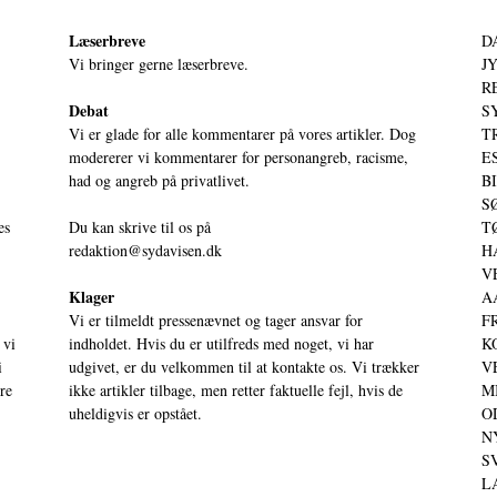
Læserbreve
D
Vi bringer gerne læserbreve.
JY
RE
Debat
S
Vi er glade for alle kommentarer på vores artikler. Dog
T
modererer vi kommentarer for personangreb, racisme,
ES
had og angreb på privatlivet.
BI
SØ
es
Du kan skrive til os på
TØ
redaktion@sydavisen.dk
HA
VE
Klager
AA
Vi er tilmeldt pressenævnet og tager ansvar for
FR
 vi
indholdet. Hvis du er utilfreds med noget, vi har
KO
i
udgivet, er du velkommen til at kontakte os. Vi trækker
VE
ere
ikke artikler tilbage, men retter faktuelle fejl, hvis de
MI
uheldigvis er opstået.
OD
NY
SV
LA