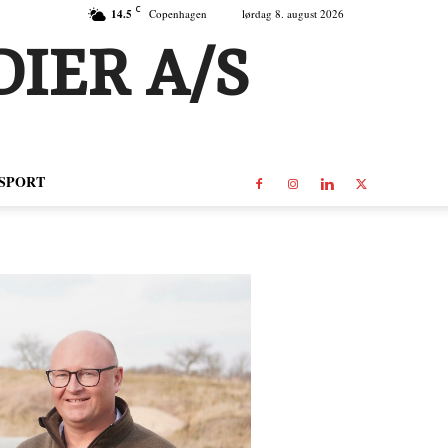
C
14.5
Copenhagen
lørdag 8. august 2026
IER A/S
SPORT