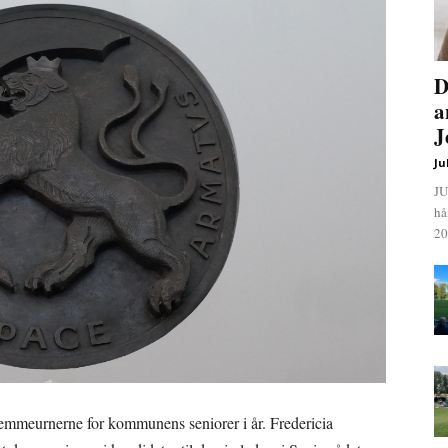
D
a
J
Ju
JU
hå
20
 stemmeurnerne for kommunens seniorer i år. Fredericia