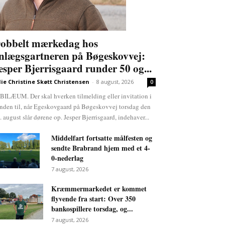
obbelt mærkedag hos
nlægsgartneren på Bøgeskovvej:
esper Bjerrisgaard runder 50 og...
lie Christine Skøtt Christensen
-
8 august, 2026
0
BILÆUM. Der skal hverken tilmelding eller invitation i
nden til, når Egeskovgaard på Bøgeskovvej torsdag den
. august slår dørene op. Jesper Bjerrisgaard, indehaver...
Middelfart fortsatte målfesten og
sendte Brabrand hjem med et 4-
0-nederlag
7 august, 2026
Kræmmermarkedet er kommet
flyvende fra start: Over 350
bankospillere torsdag, og...
7 august, 2026