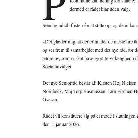
P
Kommune kan nemlig konstatere, at d
dermed er rådet klar uden valg.
Søndag udløb fristen for at stille op, og de ni kand
»Det glæder mig, at der er ni, der de næste fire 
og ser frem til samarbejdet med det nye råd, for 
ældrelov, som vi skal have gjort til virkelighed 
Socialudvalget.
Det nye Seniorråd består af: Kirsten Høj Niels
Nordbeck, Maj Terp Rasmussen, Jørn Fischer, H
Ovesen.
Rådet vil konstituere sig på et møde i slutningen 
den 1. januar 2026.