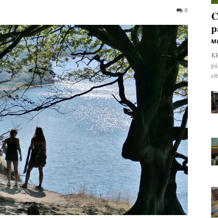
0
C
p
Mi
KR
på
ef