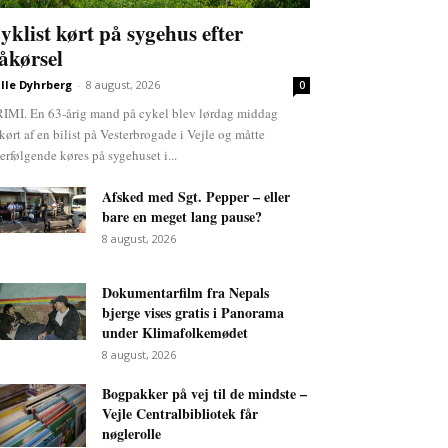
yklist kørt på sygehus efter
åkørsel
lle Dyhrberg
-
8 august, 2026
0
IMI. En 63-årig mand på cykel blev lørdag middag
kørt af en bilist på Vesterbrogade i Vejle og måtte
terfølgende køres på sygehuset i...
Afsked med Sgt. Pepper – eller
bare en meget lang pause?
8 august, 2026
Dokumentarfilm fra Nepals
bjerge vises gratis i Panorama
under Klimafolkemødet
8 august, 2026
Bogpakker på vej til de mindste –
Vejle Centralbibliotek får
nøglerolle