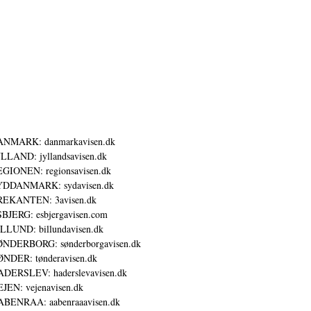
ANMARK: danmarkavisen.dk
LLAND: jyllandsavisen.dk
GIONEN: regionsavisen.dk
YDDANMARK: sydavisen.dk
REKANTEN: 3avisen.dk
BJERG: esbjergavisen.com
LLUND: billundavisen.dk
NDERBORG: sønderborgavisen.dk
NDER: tønderavisen.dk
DERSLEV: haderslevavisen.dk
JEN: vejenavisen.dk
BENRAA: aabenraaavisen.dk