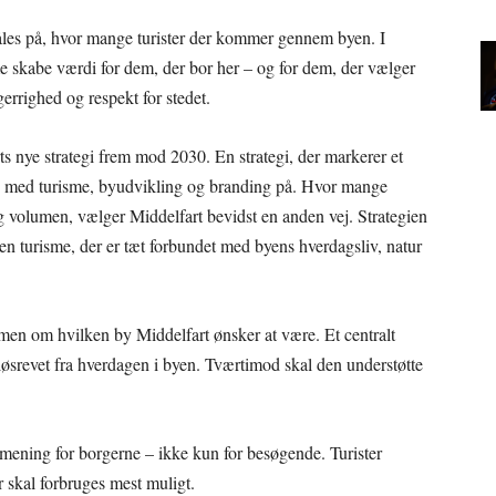
måles på, hvor mange turister der kommer gennem byen. I
me skabe værdi for dem, der bor her – og for dem, der vælger
errighed og respekt for stedet.
s nye strategi frem mod 2030. En strategi, der markerer et
jde med turisme, byudvikling og branding på. Hvor mange
g volumen, vælger Middelfart bevidst en anden vej. Strategien
 en turisme, der er tæt forbundet med byens hverdagsliv, natur
men om hvilken by Middelfart ønsker at være. Et centralt
 løsrevet fra hverdagen i byen. Tværtimod skal den understøtte
e mening for borgerne – ikke kun for besøgende. Turister
 skal forbruges mest muligt.