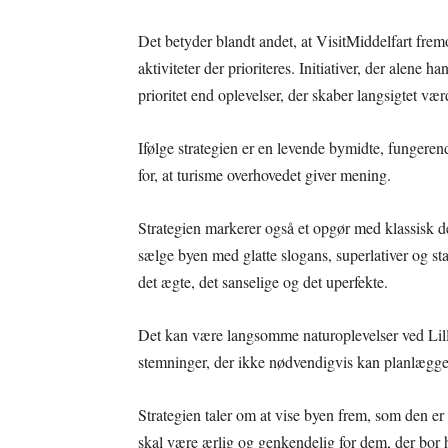
Det betyder blandt andet, at VisitMiddelfart fremo
aktiviteter der prioriteres. Initiativer, der alene 
prioritet end oplevelser, der skaber langsigtet vær
Ifølge strategien er en levende bymidte, fungere
for, at turisme overhovedet giver mening.
Strategien markerer også et opgør med klassisk d
sælge byen med glatte slogans, superlativer og sta
det ægte, det sanselige og det uperfekte.
Det kan være langsomme naturoplevelser ved Lille
stemninger, der ikke nødvendigvis kan planlægges 
Strategien taler om at vise byen frem, som den er
skal være ærlig og genkendelig for dem, der bor 