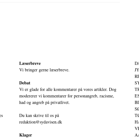
Læserbreve
D
Vi bringer gerne læserbreve.
JY
RE
Debat
S
Vi er glade for alle kommentarer på vores artikler. Dog
T
modererer vi kommentarer for personangreb, racisme,
ES
had og angreb på privatlivet.
BI
SØ
es
Du kan skrive til os på
TØ
redaktion@sydavisen.dk
HA
VE
Klager
AA