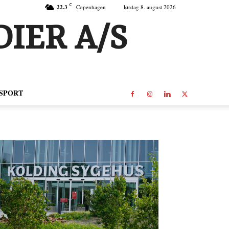
C
22.3
Copenhagen
lørdag 8. august 2026
IER A/S
SPORT