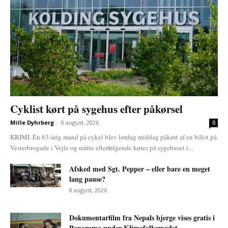
Cyklist kørt på sygehus efter påkørsel
Mille Dyhrberg
-
8 august, 2026
0
KRIMI. En 63-årig mand på cykel blev lørdag middag påkørt af en bilist på
Vesterbrogade i Vejle og måtte efterfølgende køres på sygehuset i...
Afsked med Sgt. Pepper – eller bare en meget
lang pause?
8 august, 2026
Dokumentarfilm fra Nepals bjerge vises gratis i
Panorama under Klimafolkemødet