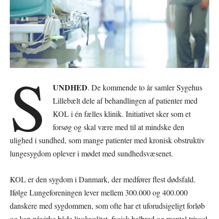
S
UNDHED
. De kommende to år samler Sygehus
Lillebælt dele af behandlingen af patienter med
KOL i én fælles klinik. Initiativet sker som et
forsøg og skal være med til at mindske den
ulighed i sundhed, som mange patienter med kronisk obstruktiv
lungesygdom oplever i mødet med sundhedsvæsenet.
KOL er den sygdom i Danmark, der medfører flest dødsfald.
Ifølge Lungeforeningen lever mellem 300.000 og 400.000
danskere med sygdommen, som ofte har et uforudsigeligt forløb
og kan påvirke både livskvalitet, fysisk helbred og mental trivsel.