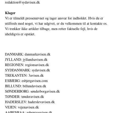
redaktion@sydavisen.dk
Klager
Vi er tilmeldt pressenævnet og tager ansvar for indholdet. Hvis du er
utilfreds med noget, vi har udgivet, er du velkommen til at kontakte os.
Vi trækker ikke artikler tilbage, men retter faktuelle fejl, hvis de
uheldigvis er opstået.
DANMARK: danmarkavisen.dk
JYLLAND: jyllandsavisen.dk
REGIONEN: regionsavisen.dk
SYDDANMARK: sydavisen.dk
TREKANTEN: 3avisen.dk
ESBJERG: esbjergavisen.com
BILLUND: billundavisen.dk
SØNDERBORG: sønderborgavisen.dk
TØNDER: tønderavisen.dk
HADERSLEV: haderslevavisen.dk
VEJEN: vejenavisen.dk
AABENRAA: aabenraaavisen.dk