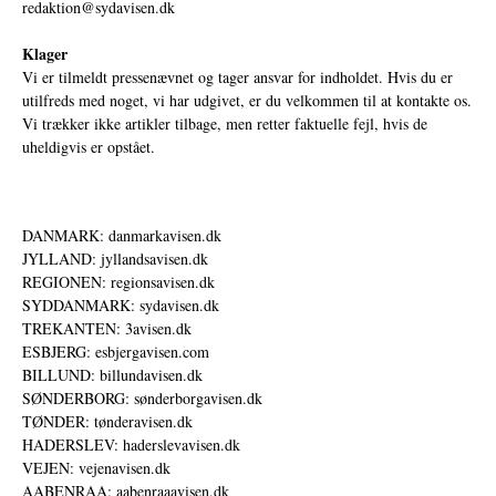
redaktion@sydavisen.dk
Klager
Vi er tilmeldt pressenævnet og tager ansvar for indholdet. Hvis du er
utilfreds med noget, vi har udgivet, er du velkommen til at kontakte os.
Vi trækker ikke artikler tilbage, men retter faktuelle fejl, hvis de
uheldigvis er opstået.
DANMARK: danmarkavisen.dk
JYLLAND: jyllandsavisen.dk
REGIONEN: regionsavisen.dk
SYDDANMARK: sydavisen.dk
TREKANTEN: 3avisen.dk
ESBJERG: esbjergavisen.com
BILLUND: billundavisen.dk
SØNDERBORG: sønderborgavisen.dk
TØNDER: tønderavisen.dk
HADERSLEV: haderslevavisen.dk
VEJEN: vejenavisen.dk
AABENRAA: aabenraaavisen.dk