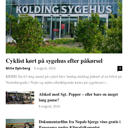
Cyklist kørt på sygehus efter påkørsel
Mille Dyhrberg
-
8 august, 2026
0
KRIMI. En 63-årig mand på cykel blev lørdag middag påkørt af en bilist på
Vesterbrogade i Vejle og måtte efterfølgende køres på sygehuset i...
Afsked med Sgt. Pepper – eller bare en meget
lang pause?
8 august, 2026
Dokumentarfilm fra Nepals bjerge vises gratis i
Panorama under Klimafolkemødet