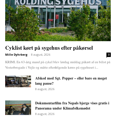
Cyklist kørt på sygehus efter påkørsel
Mille Dyhrberg
-
8 august, 2026
0
KRIMI. En 63-årig mand på cykel blev lørdag middag påkørt af en bilist på
Vesterbrogade i Vejle og måtte efterfølgende køres på sygehuset i...
Afsked med Sgt. Pepper – eller bare en meget
lang pause?
8 august, 2026
Dokumentarfilm fra Nepals bjerge vises gratis i
Panorama under Klimafolkemødet
8 august, 2026