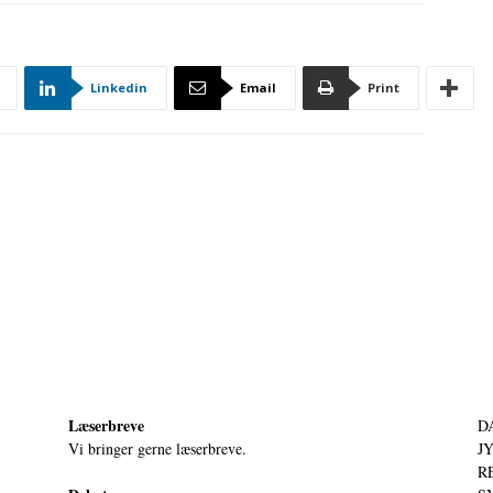
Linkedin
Email
Print
Læserbreve
D
Vi bringer gerne læserbreve.
JY
RE