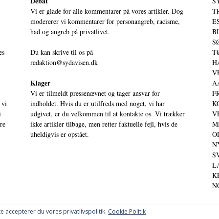
Debat
S
Vi er glade for alle kommentarer på vores artikler. Dog
T
modererer vi kommentarer for personangreb, racisme,
ES
had og angreb på privatlivet.
BI
SØ
es
Du kan skrive til os på
TØ
redaktion@sydavisen.dk
HA
VE
Klager
AA
Vi er tilmeldt pressenævnet og tager ansvar for
FR
 vi
indholdet. Hvis du er utilfreds med noget, vi har
KO
i
udgivet, er du velkommen til at kontakte os. Vi trækker
VE
ere
ikke artikler tilbage, men retter faktuelle fejl, hvis de
MI
uheldigvis er opstået.
OD
NY
SV
LA
KE
NO
e accepterer du vores privatlivspolitik.
Cookie Politik