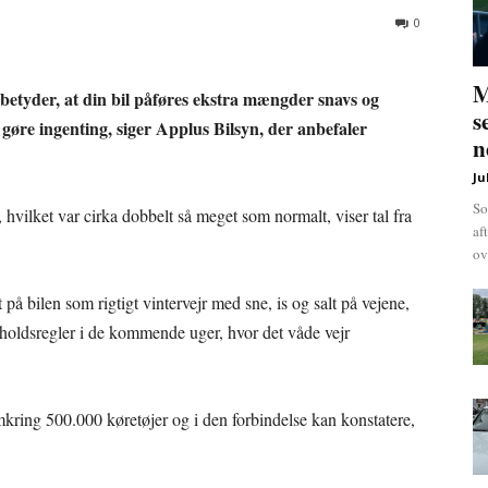
0
M
etyder, at din bil påføres ekstra mængder snavs og
s
 gøre ingenting, siger Applus Bilsyn, der anbefaler
n
Ju
So
hvilket var cirka dobbelt så meget som normalt, viser tal fra
af
ov
på bilen som rigtigt vintervejr med sne, is og salt på vejene,
 forholdsregler i de kommende uger, hvor det våde vejr
mkring 500.000 køretøjer og i den forbindelse kan konstatere,