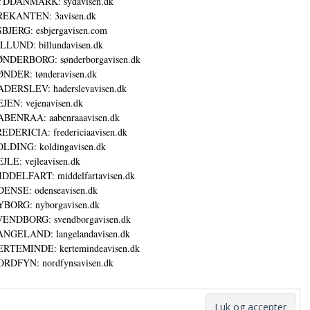
YDDANMARK: sydavisen.dk
REKANTEN: 3avisen.dk
BJERG: esbjergavisen.com
LLUND: billundavisen.dk
NDERBORG: sønderborgavisen.dk
NDER: tønderavisen.dk
DERSLEV: haderslevavisen.dk
JEN: vejenavisen.dk
BENRAA: aabenraaavisen.dk
EDERICIA: fredericiaavisen.dk
LDING: koldingavisen.dk
JLE: vejleavisen.dk
DDELFART: middelfartavisen.dk
ENSE: odenseavisen.dk
BORG: nyborgavisen.dk
ENDBORG: svendborgavisen.dk
NGELAND: langelandavisen.dk
RTEMINDE: kertemindeavisen.dk
RDFYN: nordfynsavisen.dk