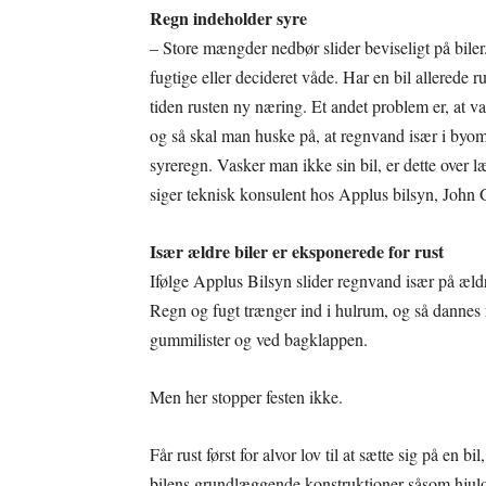
Regn indeholder syre
– Store mængder nedbør slider beviseligt på biler.
fugtige eller decideret våde. Har en bil allerede 
tiden rusten ny næring. Et andet problem er, at v
og så skal man huske på, at regnvand især i byomr
syreregn. Vasker man ikke sin bil, er dette over læ
siger teknisk konsulent hos Applus bilsyn, John
Især ældre biler er eksponerede for rust
Ifølge Applus Bilsyn slider regnvand især på ældre
Regn og fugt trænger ind i hulrum, og så dannes 
gummilister og ved bagklappen.
Men her stopper festen ikke.
Får rust først for alvor lov til at sætte sig på en 
bilens grundlæggende konstruktioner såsom hjul