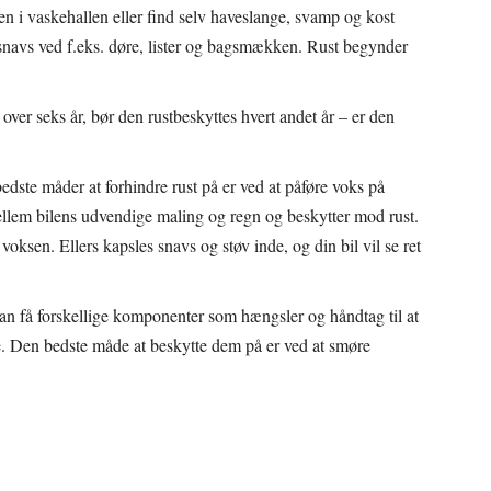
en i vaskehallen eller find selv haveslange, svamp og kost
snavs ved f.eks. døre, lister og bagsmækken. Rust begynder
 over seks år, bør den rustbeskyttes hvert andet år – er den
edste måder at forhindre rust på er ved at påføre voks på
ellem bilens udvendige maling og regn og beskytter mod rust.
oksen. Ellers kapsles snavs og støv inde, og din bil vil se ret
n få forskellige komponenter som hængsler og håndtag til at
se. Den bedste måde at beskytte dem på er ved at smøre