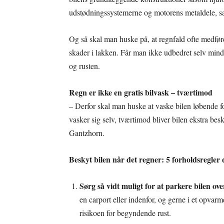
udstødningssystemerne og motorens metaldele, sæ
Og så skal man huske på, at regnfald ofte medføre
skader i lakken. Får man ikke udbedret selv mindr
og rusten.
Regn er ikke en gratis bilvask – tværtimod
– Derfor skal man huske at vaske bilen løbende for
vasker sig selv, tværtimod bliver bilen ekstra bes
Gantzhorn.
Beskyt bilen når det regner: 5 forholdsregler 
Sørg så vidt muligt for at parkere bilen ov
en carport eller indenfor, og gerne i et opvarm
risikoen for begyndende rust.