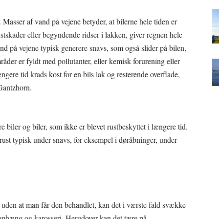
 Masser af vand på vejene betyder, at bilerne hele tiden er
rustskader eller begyndende ridser i lakken, giver regnen hele
and på vejene typisk generere snavs, som også slider på bilen,
åder er fyldt med pollutanter, eller kemisk forurening eller
ngere tid krads kost for en bils lak og resterende overflade,
 Gantzhorn.
 biler og biler, som ikke er blevet rustbeskyttet i længere tid.
rust typisk under snavs, for eksempel i døråbninger, under
bil, uden at man får den behandlet, kan det i værste fald svække
ophæng og karosseri. Herudover kan det tære på