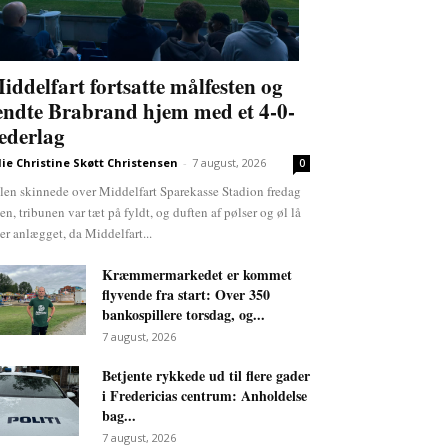
iddelfart fortsatte målfesten og
endte Brabrand hjem med et 4-0-
ederlag
lie Christine Skøtt Christensen
-
7 august, 2026
0
len skinnede over Middelfart Sparekasse Stadion fredag
ten, tribunen var tæt på fyldt, og duften af pølser og øl lå
er anlægget, da Middelfart...
Kræmmermarkedet er kommet
flyvende fra start: Over 350
bankospillere torsdag, og...
7 august, 2026
Betjente rykkede ud til flere gader
i Fredericias centrum: Anholdelse
bag...
7 august, 2026