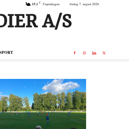
C
15.1
Copenhagen
fredag 7. august 2026
IER A/S
SPORT