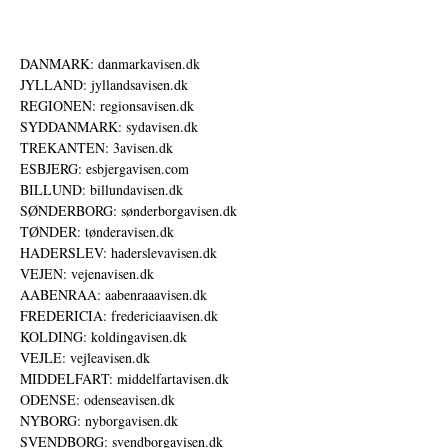
DANMARK: danmarkavisen.dk
JYLLAND: jyllandsavisen.dk
REGIONEN: regionsavisen.dk
SYDDANMARK: sydavisen.dk
TREKANTEN: 3avisen.dk
ESBJERG: esbjergavisen.com
BILLUND: billundavisen.dk
SØNDERBORG: sønderborgavisen.dk
TØNDER: tønderavisen.dk
HADERSLEV: haderslevavisen.dk
VEJEN: vejenavisen.dk
AABENRAA: aabenraaavisen.dk
FREDERICIA: fredericiaavisen.dk
KOLDING: koldingavisen.dk
VEJLE: vejleavisen.dk
MIDDELFART: middelfartavisen.dk
ODENSE: odenseavisen.dk
NYBORG: nyborgavisen.dk
SVENDBORG: svendborgavisen.dk