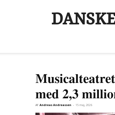
DANSKE
Musicalteatre
med 2,3 millio
Af
Andreas Andreassen
-
15 maj, 2026