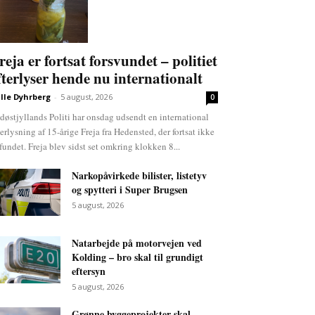
reja er fortsat forsvundet – politiet
fterlyser hende nu internationalt
lle Dyhrberg
-
5 august, 2026
0
døstjyllands Politi har onsdag udsendt en international
terlysning af 15-årige Freja fra Hedensted, der fortsat ikke
 fundet. Freja blev sidst set omkring klokken 8...
Narkopåvirkede bilister, listetyv
og spytteri i Super Brugsen
5 august, 2026
Natarbejde på motorvejen ved
Kolding – bro skal til grundigt
eftersyn
5 august, 2026
Grønne byggeprojekter skal