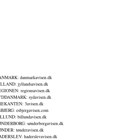
ANMARK: danmarkavisen.dk
LLAND: jyllandsavisen.dk
GIONEN: regionsavisen.dk
YDDANMARK: sydavisen.dk
REKANTEN: 3avisen.dk
BJERG: esbjergavisen.com
LLUND: billundavisen.dk
NDERBORG: sønderborgavisen.dk
NDER: tønderavisen.dk
DERSLEV: haderslevavisen.dk