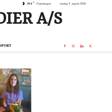
C
20.6
Copenhagen
onsdag 5. august 2026
IER A/S
SPORT