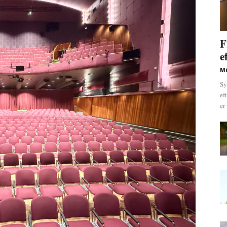
F
e
Mi
Sy
ef
er