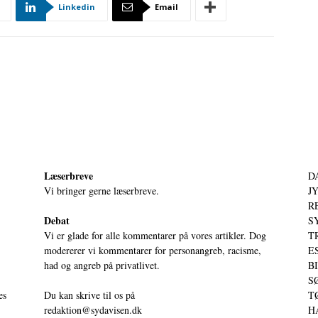
Linkedin
Email
Læserbreve
D
Vi bringer gerne læserbreve.
JY
RE
Debat
S
Vi er glade for alle kommentarer på vores artikler. Dog
T
modererer vi kommentarer for personangreb, racisme,
ES
had og angreb på privatlivet.
BI
SØ
es
Du kan skrive til os på
TØ
redaktion@sydavisen.dk
HA