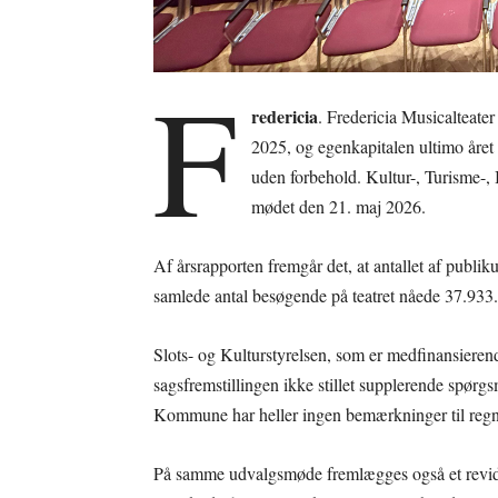
F
redericia
. Fredericia Musicalteate
2025, og egenkapitalen ultimo året 
uden forbehold. Kultur-, Turisme-,
mødet den 21. maj 2026.
Af årsrapporten fremgår det, at antallet af publi
samlede antal besøgende på teatret nåede 37.933.
Slots- og Kulturstyrelsen, som er medfinansieren
sagsfremstillingen ikke stillet supplerende spørg
Kommune har heller ingen bemærkninger til regnsk
På samme udvalgsmøde fremlægges også et revidere