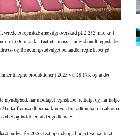
r leverede et regnskabsmæssigt overskud på 2,282 mio. kr. i
er nu 7,606 mio. kr. Teatrets revisor har godkendt regnskabet
 Idræts- og Bosætningsudvalget behandler regnskabet på
kummer til egne produktioner i 2025 var 28.173, og at det
de myndighed, har modtaget regnskabet rettidigt og har ifølge
smål eller fremsendt bemærkninger. Forvaltningen i Fredericia
abet og indstiller, at det godkendes.
t budget for 2026. Det oprindelige budget var sat til et