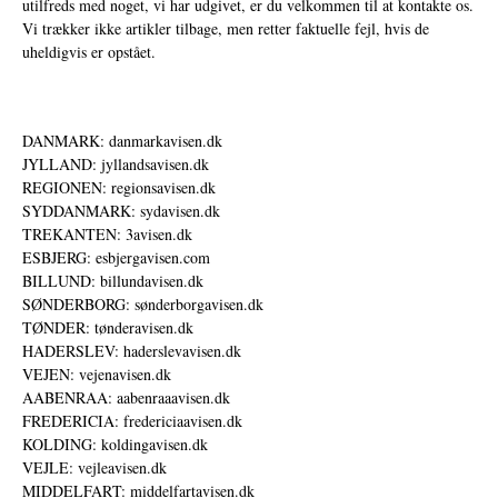
utilfreds med noget, vi har udgivet, er du velkommen til at kontakte os.
Vi trækker ikke artikler tilbage, men retter faktuelle fejl, hvis de
uheldigvis er opstået.
DANMARK: danmarkavisen.dk
JYLLAND: jyllandsavisen.dk
REGIONEN: regionsavisen.dk
SYDDANMARK: sydavisen.dk
TREKANTEN: 3avisen.dk
ESBJERG: esbjergavisen.com
BILLUND: billundavisen.dk
SØNDERBORG: sønderborgavisen.dk
TØNDER: tønderavisen.dk
HADERSLEV: haderslevavisen.dk
VEJEN: vejenavisen.dk
AABENRAA: aabenraaavisen.dk
FREDERICIA: fredericiaavisen.dk
KOLDING: koldingavisen.dk
VEJLE: vejleavisen.dk
MIDDELFART: middelfartavisen.dk