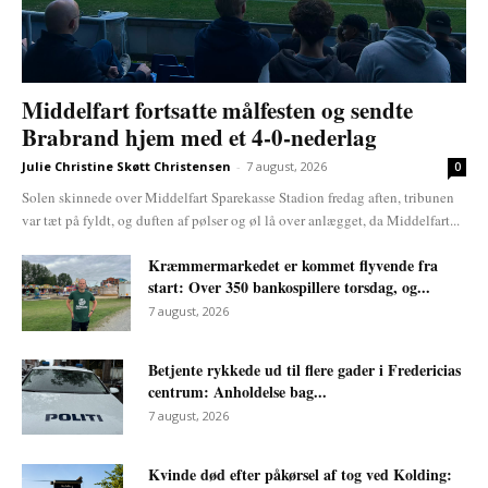
Middelfart fortsatte målfesten og sendte
Brabrand hjem med et 4-0-nederlag
Julie Christine Skøtt Christensen
-
7 august, 2026
0
Solen skinnede over Middelfart Sparekasse Stadion fredag aften, tribunen
var tæt på fyldt, og duften af pølser og øl lå over anlægget, da Middelfart...
Kræmmermarkedet er kommet flyvende fra
start: Over 350 bankospillere torsdag, og...
7 august, 2026
Betjente rykkede ud til flere gader i Fredericias
centrum: Anholdelse bag...
7 august, 2026
Kvinde død efter påkørsel af tog ved Kolding: