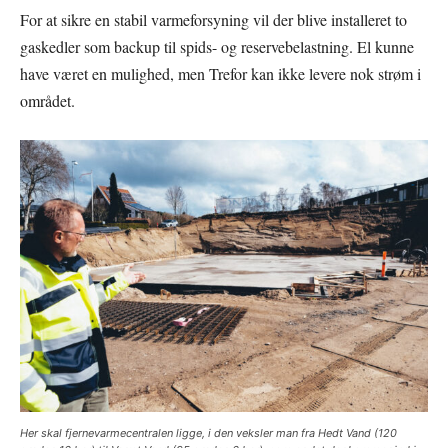
For at sikre en stabil varmeforsyning vil der blive installeret to
gaskedler som backup til spids- og reservebelastning. El kunne
have været en mulighed, men Trefor kan ikke levere nok strøm i
området.
Her skal fjernevarmecentralen ligge, i den veksler man fra Hedt Vand (120