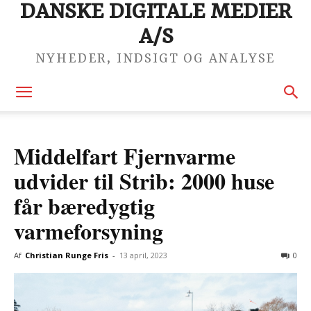
DANSKE DIGITALE MEDIER
A/S
NYHEDER, INDSIGT OG ANALYSE
Middelfart Fjernvarme
udvider til Strib: 2000 huse
får bæredygtig
varmeforsyning
Af
Christian Runge Fris
-
13 april, 2023
0