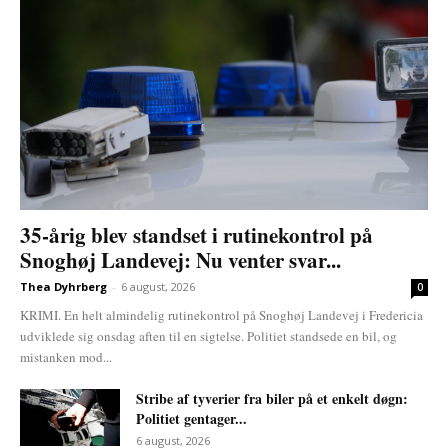
35-årig blev standset i rutinekontrol på
Snoghøj Landevej: Nu venter svar...
Thea Dyhrberg
-
6 august, 2026
0
KRIMI. En helt almindelig rutinekontrol på Snoghøj Landevej i Fredericia
udviklede sig onsdag aften til en sigtelse. Politiet standsede en bil, og
mistanken mod...
Stribe af tyverier fra biler på et enkelt døgn:
Politiet gentager...
6 august, 2026