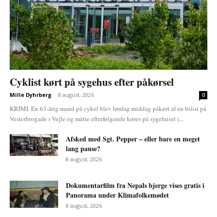
Cyklist kørt på sygehus efter påkørsel
Mille Dyhrberg
-
8 august, 2026
0
KRIMI. En 63-årig mand på cykel blev lørdag middag påkørt af en bilist på
Vesterbrogade i Vejle og måtte efterfølgende køres på sygehuset i...
Afsked med Sgt. Pepper – eller bare en meget
lang pause?
8 august, 2026
Dokumentarfilm fra Nepals bjerge vises gratis i
Panorama under Klimafolkemødet
8 august, 2026