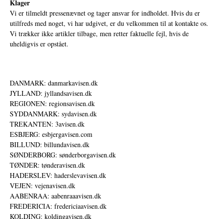
Klager
Vi er tilmeldt pressenævnet og tager ansvar for indholdet. Hvis du er
utilfreds med noget, vi har udgivet, er du velkommen til at kontakte os.
Vi trækker ikke artikler tilbage, men retter faktuelle fejl, hvis de
uheldigvis er opstået.
DANMARK: danmarkavisen.dk
JYLLAND: jyllandsavisen.dk
REGIONEN: regionsavisen.dk
SYDDANMARK: sydavisen.dk
TREKANTEN: 3avisen.dk
ESBJERG: esbjergavisen.com
BILLUND: billundavisen.dk
SØNDERBORG: sønderborgavisen.dk
TØNDER: tønderavisen.dk
HADERSLEV: haderslevavisen.dk
VEJEN: vejenavisen.dk
AABENRAA: aabenraaavisen.dk
FREDERICIA: fredericiaavisen.dk
KOLDING: koldingavisen.dk