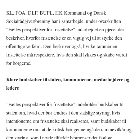
KL, FOA, DLF, BUPL, HK Kommunal og Dansk
Socialrådgiverforening har i samarbejde, under overskriften
”Fælles perspektiver for frisættelse”, udarbejdet en pjece, der
beskriver, hvorfor frisættelse er en vigtig vej til at styrke den
offentlige velfærd. Den beskriver også, hvilke rammer en
frisættelse må respektere, hvis den skal lykkes og skabe værdi
for borgerne.
Klare budskaber til staten, kommunerne, medarbejdere og
ledere
”Fælles perspektiver for frisættelse” indeholder budskaber til
staten om, hvad der bør ændres i den statslige styring, hvis
intentionerne om frisættelse skal realiseres, samt budskaber til
kommunerne om, at de kritisk bør gennemgå de rammevilkår og
den styring, som i nogle tilfælde begrænser det faglige