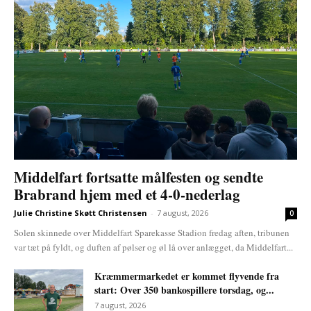
Middelfart fortsatte målfesten og sendte
Brabrand hjem med et 4-0-nederlag
Julie Christine Skøtt Christensen
-
7 august, 2026
0
Solen skinnede over Middelfart Sparekasse Stadion fredag aften, tribunen
var tæt på fyldt, og duften af pølser og øl lå over anlægget, da Middelfart...
Kræmmermarkedet er kommet flyvende fra
start: Over 350 bankospillere torsdag, og...
7 august, 2026