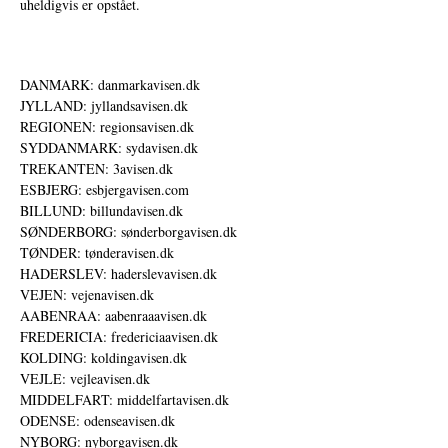
uheldigvis er opstået.
DANMARK: danmarkavisen.dk
JYLLAND: jyllandsavisen.dk
REGIONEN: regionsavisen.dk
SYDDANMARK: sydavisen.dk
TREKANTEN: 3avisen.dk
ESBJERG: esbjergavisen.com
BILLUND: billundavisen.dk
SØNDERBORG: sønderborgavisen.dk
TØNDER: tønderavisen.dk
HADERSLEV: haderslevavisen.dk
VEJEN: vejenavisen.dk
AABENRAA: aabenraaavisen.dk
FREDERICIA: fredericiaavisen.dk
KOLDING: koldingavisen.dk
VEJLE: vejleavisen.dk
MIDDELFART: middelfartavisen.dk
ODENSE: odenseavisen.dk
NYBORG: nyborgavisen.dk