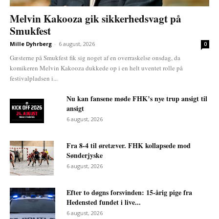
Melvin Kakooza gik sikkerhedsvagt på
Smukfest
Mille Dyhrberg
-
6 august, 2026
0
Gæsterne på Smukfest fik sig noget af en overraskelse onsdag, da
komikeren Melvin Kakooza dukkede op i en helt uventet rolle på
festivalpladsen i...
Nu kan fansene møde FHK’s nye trup ansigt til
ansigt
6 august, 2026
Fra 8-4 til øretæver. FHK kollapsede mod
Sønderjyske
6 august, 2026
Efter to døgns forsvinden: 15-årig pige fra
Hedensted fundet i live...
6 august, 2026