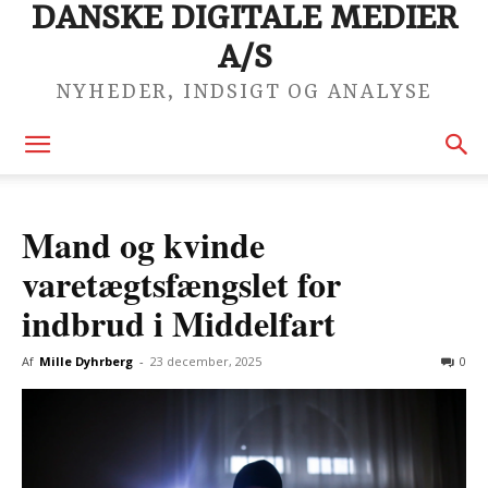
DANSKE DIGITALE MEDIER
A/S
NYHEDER, INDSIGT OG ANALYSE
Mand og kvinde
varetægtsfængslet for
indbrud i Middelfart
Af
Mille Dyhrberg
-
23 december, 2025
0