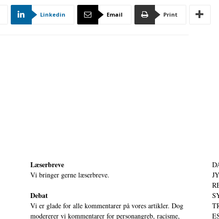
Linkedin
Email
Print
Læserbreve
D
Vi bringer gerne læserbreve.
JY
RE
Debat
S
Vi er glade for alle kommentarer på vores artikler. Dog
T
modererer vi kommentarer for personangreb, racisme,
ES