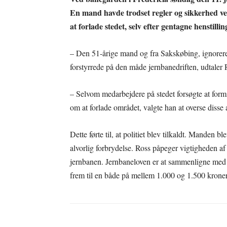
En mand havde trodset regler og sikkerhed v
at forlade stedet, selv efter gentagne henstilli
– Den 51-årige mand og fra Sakskøbing, ignorer
forstyrrede på den måde jernbanedriften, udtaler R
– Selvom medarbejdere på stedet forsøgte at form
om at forlade området, valgte han at overse disse 
Dette førte til, at politiet blev tilkaldt. Manden b
alvorlig forbrydelse. Ross påpeger vigtigheden a
jernbanen. Jernbaneloven er at sammenligne med o
frem til en både på mellem 1.000 og 1.500 kroner