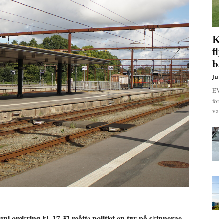
K
f
b
Ju
EV
fo
va
ni omkring kl. 17.32 måtte politiet en tur på skinnerne.