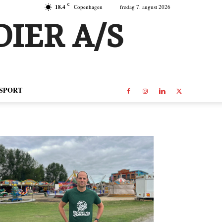
C
18.4
Copenhagen
fredag 7. august 2026
IER A/S
SPORT