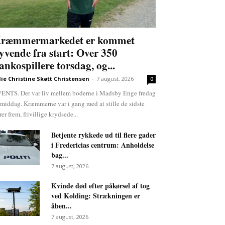
ræmmermarkedet er kommet
lyvende fra start: Over 350
ankospillere torsdag, og...
lie Christine Skøtt Christensen
-
7 august, 2026
0
ENTS. Der var liv mellem boderne i Madsby Enge fredag
rmiddag. Kræmmerne var i gang med at stille de sidste
rer frem, frivillige krydsede...
Betjente rykkede ud til flere gader
i Fredericias centrum: Anholdelse
bag...
7 august, 2026
Kvinde død efter påkørsel af tog
ved Kolding: Strækningen er
åben...
7 august, 2026