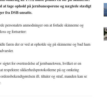
ed at tage ophold på jernbanesporene og nægtede stædigt
nger fra DSB-ansatte.
ede personalets anmodninger om at forlade skinnerne og
oss og fortsætter:
idle faren der er ved at opholde sig på skinnerne og bad ham
advarsler.
lev sigtet for overtrædelse af jernbaneloven, hvilket er en
f at respektere sikkerhedsprotokollerne på og omkring
rdensbekendtgørelsen ift. tiltaler og straf, manden kan se
.