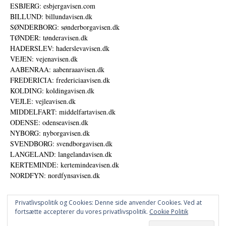
ESBJERG: esbjergavisen.com
BILLUND: billundavisen.dk
SØNDERBORG: sønderborgavisen.dk
TØNDER: tønderavisen.dk
HADERSLEV: haderslevavisen.dk
VEJEN: vejenavisen.dk
AABENRAA: aabenraaavisen.dk
FREDERICIA: fredericiaavisen.dk
KOLDING: koldingavisen.dk
VEJLE: vejleavisen.dk
MIDDELFART: middelfartavisen.dk
ODENSE: odenseavisen.dk
NYBORG: nyborgavisen.dk
SVENDBORG: svendborgavisen.dk
LANGELAND: langelandavisen.dk
KERTEMINDE: kertemindeavisen.dk
NORDFYN: nordfynsavisen.dk
Privatlivspolitik og Cookies: Denne side anvender Cookies. Ved at
fortsætte accepterer du vores privatlivspolitik.
Cookie Politik
Annoncer
Datapolitik