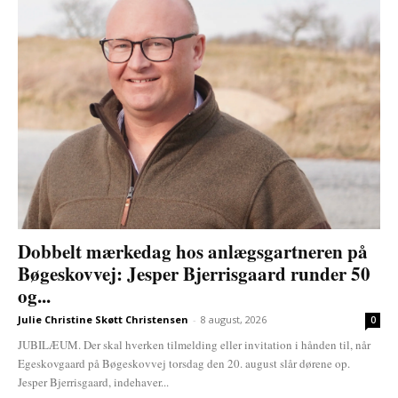
Dobbelt mærkedag hos anlægsgartneren på
Bøgeskovvej: Jesper Bjerrisgaard runder 50
og...
Julie Christine Skøtt Christensen
-
8 august, 2026
0
JUBILÆUM. Der skal hverken tilmelding eller invitation i hånden til, når
Egeskovgaard på Bøgeskovvej torsdag den 20. august slår dørene op.
Jesper Bjerrisgaard, indehaver...