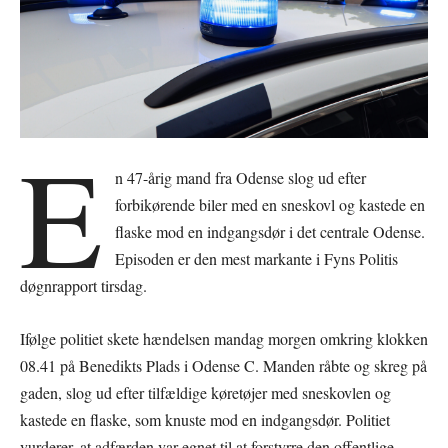
E
n 47-årig mand fra Odense slog ud efter
forbikørende biler med en sneskovl og kastede en
flaske mod en indgangsdør i det centrale Odense.
Episoden er den mest markante i Fyns Politis
døgnrapport tirsdag.
Ifølge politiet skete hændelsen mandag morgen omkring klokken
08.41 på Benedikts Plads i Odense C. Manden råbte og skreg på
gaden, slog ud efter tilfældige køretøjer med sneskovlen og
kastede en flaske, som knuste mod en indgangsdør. Politiet
vurderer, at adfærden var egnet til at forstyrre den offentlige