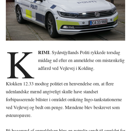
K
RIMI
. Sydøstjyllands Politi rykkede torsdag
middag ud efter en anmeldelse om mistænkelig
adfærd ved Vejlevej i Kolding.
Klokken 12.33 modtog politiet en henvendelse om, at flere
udenlandske mænd angiveligt skulle have standset
forbipasserende bilister i området omkring Ingo-tankstationerne
ved Vejlevej og bedt om penge. Mændene blev beskrevet som
østeuropæere.
På baggrund af anmeldelsen blev en patrulje sendt til området for