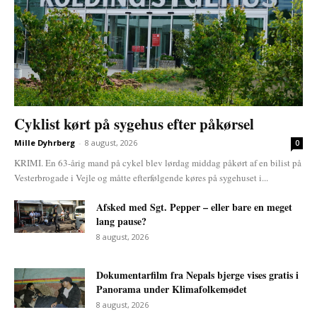
Cyklist kørt på sygehus efter påkørsel
Mille Dyhrberg
-
8 august, 2026
0
KRIMI. En 63-årig mand på cykel blev lørdag middag påkørt af en bilist på
Vesterbrogade i Vejle og måtte efterfølgende køres på sygehuset i...
Afsked med Sgt. Pepper – eller bare en meget
lang pause?
8 august, 2026
Dokumentarfilm fra Nepals bjerge vises gratis i
Panorama under Klimafolkemødet
8 august, 2026