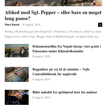
Afsked med Sgt. Pepper – eller bare en meget
lang pause?
Poul Rand
-
8 august, 2026
0
Fredag eftermiddag på Den Engelske i Fredericia. Overskyet, mildt og med
happy hour i fuld sving. Begge sider af Sjællandsgade var pænt fyldt op,...
Dokumentarfilm fra Nepals bjerge vises gratis i
Panorama under Klimafolkemødet
8 august, 2026
Bogpakker på vej til de mindste – Vejle
Centralbibliotek får nøglerolle
8 august, 2026
Bilist anholdt for spritkørsel kort før midnat
8 august, 2026