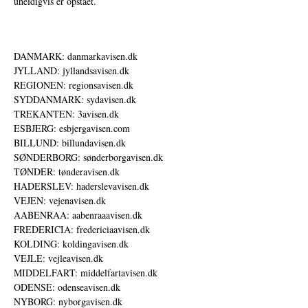
uheldigvis er opstået.
DANMARK: danmarkavisen.dk
JYLLAND: jyllandsavisen.dk
REGIONEN: regionsavisen.dk
SYDDANMARK: sydavisen.dk
TREKANTEN: 3avisen.dk
ESBJERG: esbjergavisen.com
BILLUND: billundavisen.dk
SØNDERBORG: sønderborgavisen.dk
TØNDER: tønderavisen.dk
HADERSLEV: haderslevavisen.dk
VEJEN: vejenavisen.dk
AABENRAA: aabenraaavisen.dk
FREDERICIA: fredericiaavisen.dk
KOLDING: koldingavisen.dk
VEJLE: vejleavisen.dk
MIDDELFART: middelfartavisen.dk
ODENSE: odenseavisen.dk
NYBORG: nyborgavisen.dk