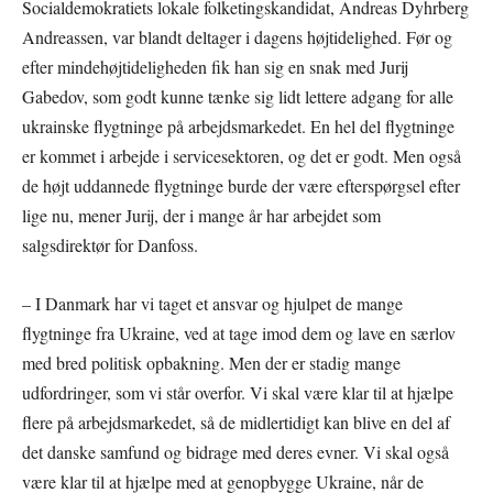
Socialdemokratiets lokale folketingskandidat, Andreas Dyhrberg
Andreassen, var blandt deltager i dagens højtidelighed. Før og
efter mindehøjtideligheden fik han sig en snak med Jurij
Gabedov, som godt kunne tænke sig lidt lettere adgang for alle
ukrainske flygtninge på arbejdsmarkedet. En hel del flygtninge
er kommet i arbejde i servicesektoren, og det er godt. Men også
de højt uddannede flygtninge burde der være efterspørgsel efter
lige nu, mener Jurij, der i mange år har arbejdet som
salgsdirektør for Danfoss.
– I Danmark har vi taget et ansvar og hjulpet de mange
flygtninge fra Ukraine, ved at tage imod dem og lave en særlov
med bred politisk opbakning. Men der er stadig mange
udfordringer, som vi står overfor. Vi skal være klar til at hjælpe
flere på arbejdsmarkedet, så de midlertidigt kan blive en del af
det danske samfund og bidrage med deres evner. Vi skal også
være klar til at hjælpe med at genopbygge Ukraine, når de