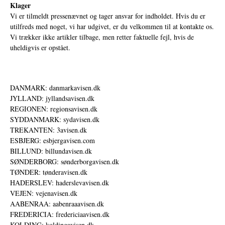
Klager
Vi er tilmeldt pressenævnet og tager ansvar for indholdet. Hvis du er
utilfreds med noget, vi har udgivet, er du velkommen til at kontakte os.
Vi trækker ikke artikler tilbage, men retter faktuelle fejl, hvis de
uheldigvis er opstået.
DANMARK: danmarkavisen.dk
JYLLAND: jyllandsavisen.dk
REGIONEN: regionsavisen.dk
SYDDANMARK: sydavisen.dk
TREKANTEN: 3avisen.dk
ESBJERG: esbjergavisen.com
BILLUND: billundavisen.dk
SØNDERBORG: sønderborgavisen.dk
TØNDER: tønderavisen.dk
HADERSLEV: haderslevavisen.dk
VEJEN: vejenavisen.dk
AABENRAA: aabenraaavisen.dk
FREDERICIA: fredericiaavisen.dk
KOLDING: koldingavisen.dk