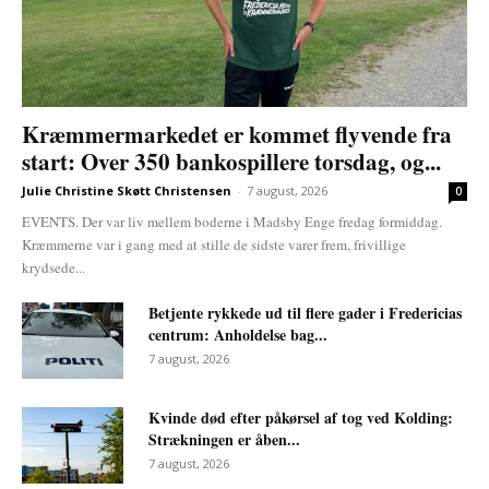
Kræmmermarkedet er kommet flyvende fra
start: Over 350 bankospillere torsdag, og...
Julie Christine Skøtt Christensen
-
7 august, 2026
0
EVENTS. Der var liv mellem boderne i Madsby Enge fredag formiddag.
Kræmmerne var i gang med at stille de sidste varer frem, frivillige
krydsede...
Betjente rykkede ud til flere gader i Fredericias
centrum: Anholdelse bag...
7 august, 2026
Kvinde død efter påkørsel af tog ved Kolding:
Strækningen er åben...
7 august, 2026