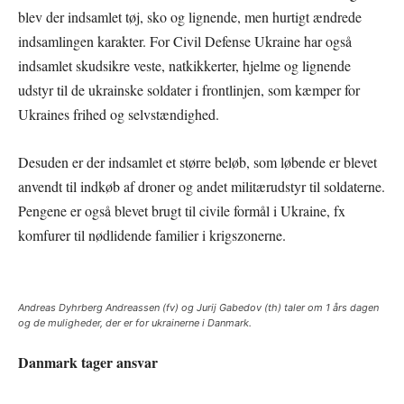
blev der indsamlet tøj, sko og lignende, men hurtigt ændrede
indsamlingen karakter. For Civil Defense Ukraine har også
indsamlet skudsikre veste, natkikkerter, hjelme og lignende
udstyr til de ukrainske soldater i frontlinjen, som kæmper for
Ukraines frihed og selvstændighed.
Desuden er der indsamlet et større beløb, som løbende er blevet
anvendt til indkøb af droner og andet militærudstyr til soldaterne.
Pengene er også blevet brugt til civile formål i Ukraine, fx
komfurer til nødlidende familier i krigszonerne.
Andreas Dyhrberg Andreassen (fv) og Jurij Gabedov (th) taler om 1 års dagen
og de muligheder, der er for ukrainerne i Danmark.
Danmark tager ansvar