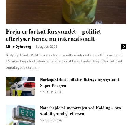
Freja er fortsat forsvundet – politiet
efterlyser hende nu internationalt
Mille Dyhrberg
-
5 august, 2026
0
Sydøstjyllands Politi har onsdag udsendt en international efterlysning af
15-årige Freja fra Hedensted, der fortsat ikke er fundet. Freja blev sidst set
omkring klokken 8...
Narkopåvirkede bilister, listetyv og spytteri i
Super Brugsen
5 august, 2026
Natarbejde på motorvejen ved Kolding – bro
skal til grundigt eftersyn
5 august, 2026