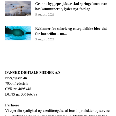
Grønne byggeprojekter skal springe køen over
hos kommunerne, lyder nyt forslag
5 august, 2026
Reklamer for solarie og energidrikke blev vist
før børnefilm – nu...
5 august, 2026
DANSKE DIGITALE MEDIER A/S
Norgesgade 48
7000 Fredericia
CVR nr. 40954481
DUNS nr. 306166788
Partnere
Vi øger din synlighed og værdiforøgelse af brand, produkter og service.
Bliv partner og nå ud til alle vores aviser i Syddanmark. Støt den frie