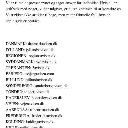
Vi er tilmeldt pressenævnet og tager ansvar for indholdet. Hvis du er
utilfreds med noget, vi har udgivet, er du velkommen til at kontakte os.
Vi trækker ikke artikler tilbage, men retter faktuelle fejl, hvis de
uheldigvis er opstået.
DANMARK: danmarkavisen.dk
JYLLAND: jyllandsavisen.dk
REGIONEN: regionsavisen.dk
SYDDANMARK: sydavisen.dk
TREKANTEN: 3avisen.dk
ESBJERG: esbjergavisen.com
BILLUND: billundavisen.dk
SØNDERBORG: sønderborgavisen.dk
TØNDER: tønderavisen.dk
HADERSLEV: haderslevavisen.dk
VEJEN: vejenavisen.dk
AABENRAA: aabenraaavisen.dk
FREDERICIA: fredericiaavisen.dk
KOLDING: koldingavisen.dk
VEJLE: vejleavisen.dk