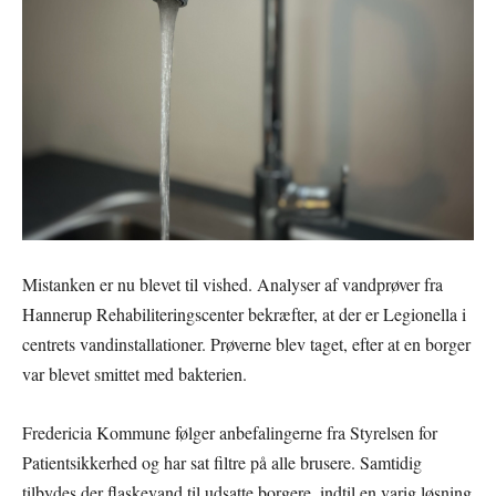
Mistanken er nu blevet til vished. Analyser af vandprøver fra
Hannerup Rehabiliteringscenter bekræfter, at der er Legionella i
centrets vandinstallationer. Prøverne blev taget, efter at en borger
var blevet smittet med bakterien.
Fredericia Kommune følger anbefalingerne fra Styrelsen for
Patientsikkerhed og har sat filtre på alle brusere. Samtidig
tilbydes der flaskevand til udsatte borgere, indtil en varig løsning