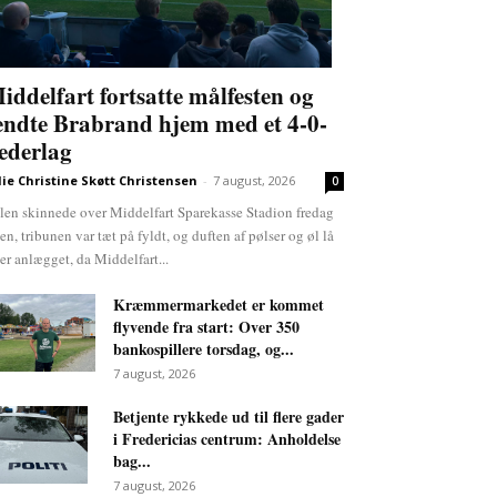
iddelfart fortsatte målfesten og
endte Brabrand hjem med et 4-0-
ederlag
lie Christine Skøtt Christensen
-
7 august, 2026
0
len skinnede over Middelfart Sparekasse Stadion fredag
ten, tribunen var tæt på fyldt, og duften af pølser og øl lå
er anlægget, da Middelfart...
Kræmmermarkedet er kommet
flyvende fra start: Over 350
bankospillere torsdag, og...
7 august, 2026
Betjente rykkede ud til flere gader
i Fredericias centrum: Anholdelse
bag...
7 august, 2026