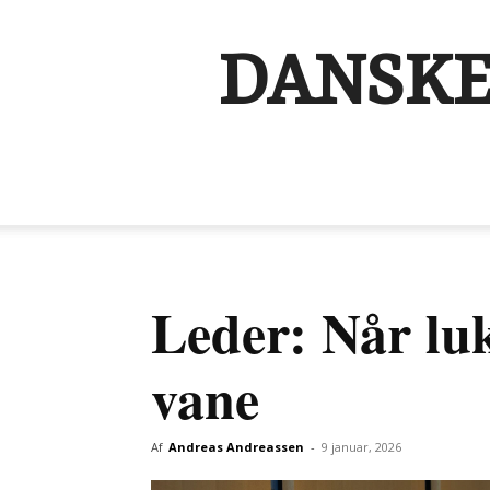
DANSKE
Leder: Når luk
vane
Af
Andreas Andreassen
-
9 januar, 2026