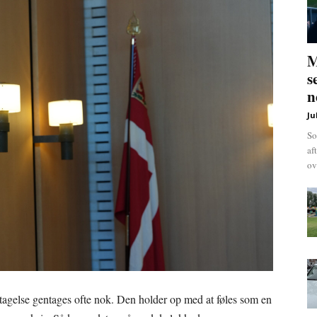
M
s
n
Ju
So
af
ov
ndtagelse gentages ofte nok. Den holder op med at føles som en