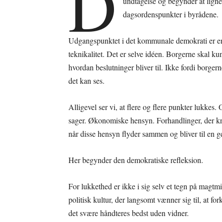
D
undtagelse og begynder at lign
dagsordenspunkter i byrådene.
Udgangspunktet i det kommunale demokrati er enke
teknikalitet. Det er selve idéen. Borgerne skal 
hvordan beslutninger bliver til. Ikke fordi borgern
det kan ses.
Alligevel ser vi, at flere og flere punkter lukke
sager. Økonomiske hensyn. Forhandlinger, der kræ
når disse hensyn flyder sammen og bliver til en g
Her begynder den demokratiske refleksion.
For lukkethed er ikke i sig selv et tegn på magt
politisk kultur, der langsomt vænner sig til, at fo
det svære håndteres bedst uden vidner.