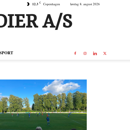
C
12.3
Copenhagen
lørdag 8. august 2026
IER A/S
SPORT