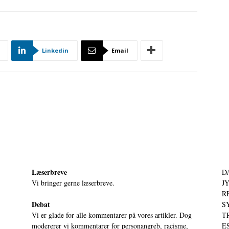
Linkedin
Email
Læserbreve
D
Vi bringer gerne læserbreve.
JY
RE
Debat
S
Vi er glade for alle kommentarer på vores artikler. Dog
T
modererer vi kommentarer for personangreb, racisme,
ES