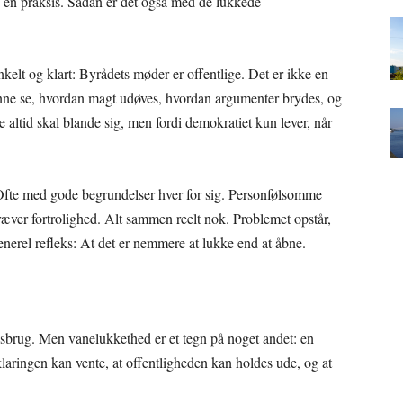
e en praksis. Sådan er det også med de lukkede
lt og klart: Byrådets møder er offentlige. Det er ikke en
kunne se, hvordan magt udøves, hvordan argumenter brydes, og
e altid skal blande sig, men fordi demokratiet kun lever, når
s. Ofte med gode begrundelser hver for sig. Personfølsomme
ver fortrolighed. Alt sammen reelt nok. Problemet opstår,
enerel refleks: At det er nemmere at lukke end at åbne.
misbrug. Men vanelukkethed er et tegn på noget andet: en
rklaringen kan vente, at offentligheden kan holdes ude, og at