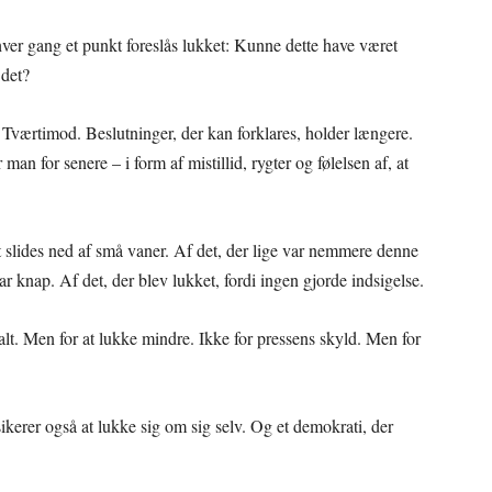
 hver gang et punkt foreslås lukket: Kunne dette have været
 det?
 Tværtimod. Beslutninger, der kan forklares, holder længere.
an for senere – i form af mistillid, rygter og følelsen af, at
t slides ned af små vaner. Af det, der lige var nemmere denne
var knap. Af det, der blev lukket, fordi ingen gjorde indsigelse.
 alt. Men for at lukke mindre. Ikke for pressens skyld. Men for
sikerer også at lukke sig om sig selv. Og et demokrati, der