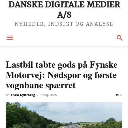
DANSKE DIGITALE MEDIER
A/S
NYHEDER, INDSIGT OG ANALYSE
Lastbil tabte gods på Fynske
Motorvej: Nødspor og første
vognbane spærret
Af
Thea Dyhrberg
-
8 maj, 2026
0