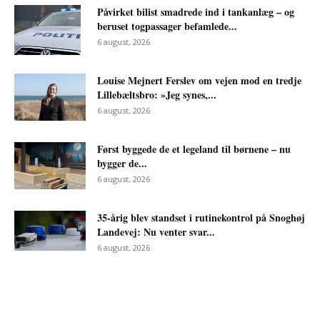
Påvirket bilist smadrede ind i tankanlæg – og
beruset togpassager befamlede...
6 august, 2026
Louise Mejnert Ferslev om vejen mod en tredje
Lillebæltsbro: »Jeg synes,...
6 august, 2026
Først byggede de et legeland til børnene – nu
bygger de...
6 august, 2026
35-årig blev standset i rutinekontrol på Snoghøj
Landevej: Nu venter svar...
6 august, 2026