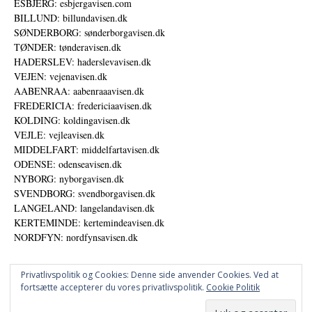
ESBJERG: esbjergavisen.com
BILLUND: billundavisen.dk
SØNDERBORG: sønderborgavisen.dk
TØNDER: tønderavisen.dk
HADERSLEV: haderslevavisen.dk
VEJEN: vejenavisen.dk
AABENRAA: aabenraaavisen.dk
FREDERICIA: fredericiaavisen.dk
KOLDING: koldingavisen.dk
VEJLE: vejleavisen.dk
MIDDELFART: middelfartavisen.dk
ODENSE: odenseavisen.dk
NYBORG: nyborgavisen.dk
SVENDBORG: svendborgavisen.dk
LANGELAND: langelandavisen.dk
KERTEMINDE: kertemindeavisen.dk
NORDFYN: nordfynsavisen.dk
Privatlivspolitik og Cookies: Denne side anvender Cookies. Ved at
fortsætte accepterer du vores privatlivspolitik.
Cookie Politik
Annoncer
Datapolitik