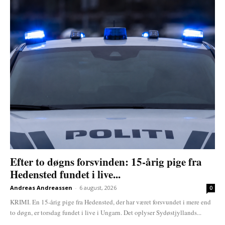
Efter to døgns forsvinden: 15-årig pige fra
Hedensted fundet i live...
Andreas Andreassen
-
6 august, 2026
0
KRIMI. En 15-årig pige fra Hedensted, der har været forsvundet i mere end
to døgn, er torsdag fundet i live i Ungarn. Det oplyser Sydøstjyllands...