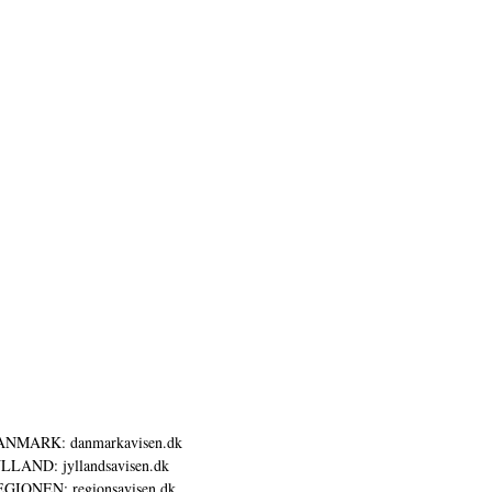
ANMARK: danmarkavisen.dk
LLAND: jyllandsavisen.dk
GIONEN: regionsavisen.dk