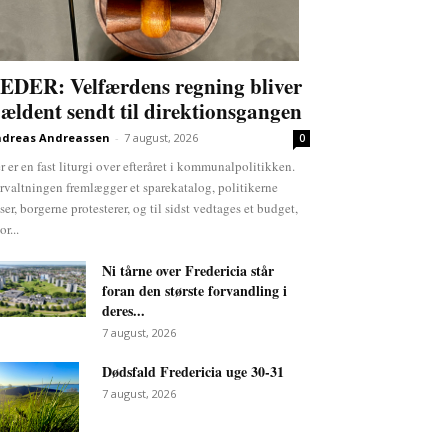
EDER: Velfærdens regning bliver
jældent sendt til direktionsgangen
dreas Andreassen
-
7 august, 2026
0
r er en fast liturgi over efteråret i kommunalpolitikken.
rvaltningen fremlægger et sparekatalog, politikerne
ser, borgerne protesterer, og til sidst vedtages et budget,
or...
Ni tårne over Fredericia står
foran den største forvandling i
deres...
7 august, 2026
Dødsfald Fredericia uge 30-31
7 august, 2026