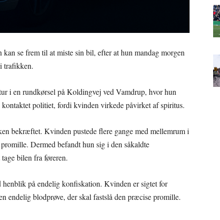
kan se frem til at miste sin bil, efter at hun mandag morgen
i trafikken.
ur i en rundkørsel på Koldingvej ved Vamdrup, hvor hun
 kontaktet politiet, fordi kvinden virkede påvirket af spiritus.
nken bekræftet. Kvinden pustede flere gange med mellemrum i
 i promille. Dermed befandt hun sig i den såkaldte
 tage bilen fra føreren.
d henblik på endelig konfiskation. Kvinden er sigtet for
f en endelig blodprøve, der skal fastslå den præcise promille.