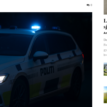
0
L
s
An
De
Fo
gy
hv