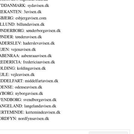
YDDANMARK: sydavisen.dk
REKANTEN: 3avisen.dk
BJERG: esbjergavisen.com
LLUND: billundavisen.dk
NDERBORG: sønderborgavisen.dk
NDER: tønderavisen.dk
DERSLEV: haderslevavisen.dk
JEN: vejenavisen.dk
BENRAA: aabenraaavisen.dk
EDERICIA: fredericiaavisen.dk
LDING: koldingavisen.dk
JLE: vejleavisen.dk
DDELFART: middelfartavisen.dk
ENSE: odenseavisen.dk
BORG: nyborgavisen.dk
ENDBORG: svendborgavisen.dk
NGELAND: langelandavisen.dk
RTEMINDE: kertemindeavisen.dk
RDFYN: nordfynsavisen.dk