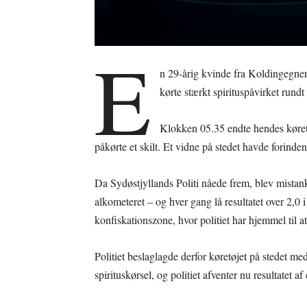
E
n 29-årig kvinde fra Koldingegnen 
kørte stærkt spirituspåvirket rundt 
Klokken 05.35 endte hendes køret
påkørte et skilt. Et vidne på stedet havde forinden
Da Sydøstjyllands Politi nåede frem, blev mista
alkometeret – og hver gang lå resultatet over 2,0
konfiskationszone, hvor politiet har hjemmel til at
Politiet beslaglagde derfor køretøjet på stedet me
spirituskørsel, og politiet afventer nu resultatet a