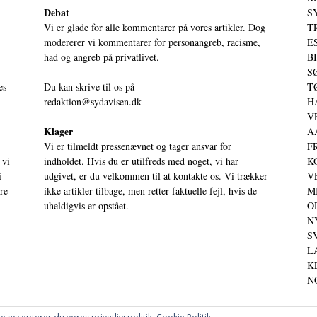
Debat
S
Vi er glade for alle kommentarer på vores artikler. Dog
T
modererer vi kommentarer for personangreb, racisme,
ES
had og angreb på privatlivet.
BI
SØ
es
Du kan skrive til os på
TØ
redaktion@sydavisen.dk
HA
VE
Klager
AA
Vi er tilmeldt pressenævnet og tager ansvar for
FR
 vi
indholdet. Hvis du er utilfreds med noget, vi har
KO
i
udgivet, er du velkommen til at kontakte os. Vi trækker
VE
ere
ikke artikler tilbage, men retter faktuelle fejl, hvis de
MI
uheldigvis er opstået.
OD
NY
SV
LA
KE
NO