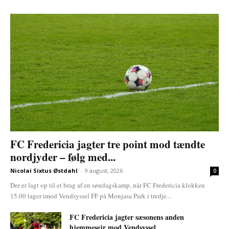
FC Fredericia jagter tre point mod tændte
nordjyder – følg med...
Nicolai Sixtus Østdahl
-
9 august, 2026
0
Der er lagt op til et brag af en søndagskamp, når FC Fredericia klokken
15.00 tager imod Vendsyssel FF på Monjasa Park i tredje...
FC Fredericia jagter sæsonens anden
hjemmesejr mod Vendsyssel