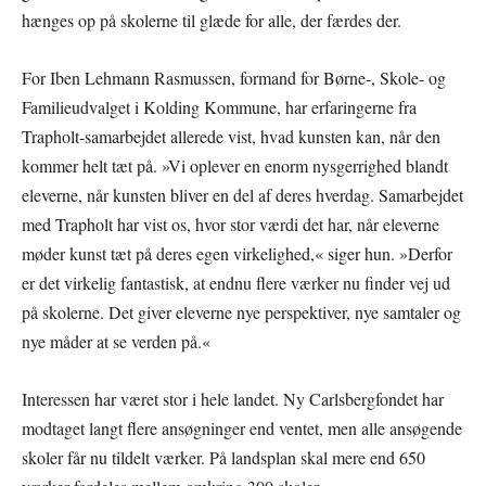
hænges op på skolerne til glæde for alle, der færdes der.
For Iben Lehmann Rasmussen, formand for Børne-, Skole- og
Familieudvalget i Kolding Kommune, har erfaringerne fra
Trapholt-samarbejdet allerede vist, hvad kunsten kan, når den
kommer helt tæt på. »Vi oplever en enorm nysgerrighed blandt
eleverne, når kunsten bliver en del af deres hverdag. Samarbejdet
med Trapholt har vist os, hvor stor værdi det har, når eleverne
møder kunst tæt på deres egen virkelighed,« siger hun. »Derfor
er det virkelig fantastisk, at endnu flere værker nu finder vej ud
på skolerne. Det giver eleverne nye perspektiver, nye samtaler og
nye måder at se verden på.«
Interessen har været stor i hele landet. Ny Carlsbergfondet har
modtaget langt flere ansøgninger end ventet, men alle ansøgende
skoler får nu tildelt værker. På landsplan skal mere end 650