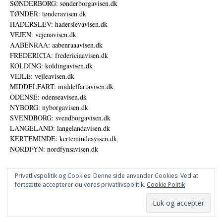
SØNDERBORG: sønderborgavisen.dk
TØNDER: tønderavisen.dk
HADERSLEV: haderslevavisen.dk
VEJEN: vejenavisen.dk
AABENRAA: aabenraaavisen.dk
FREDERICIA: fredericiaavisen.dk
KOLDING: koldingavisen.dk
VEJLE: vejleavisen.dk
MIDDELFART: middelfartavisen.dk
ODENSE: odenseavisen.dk
NYBORG: nyborgavisen.dk
SVENDBORG: svendborgavisen.dk
LANGELAND: langelandavisen.dk
KERTEMINDE: kertemindeavisen.dk
NORDFYN: nordfynsavisen.dk
Privatlivspolitik og Cookies: Denne side anvender Cookies. Ved at
fortsætte accepterer du vores privatlivspolitik.
Cookie Politik
Annoncer
Datapolitik
© DANSKE DIGITALE MEDIER A/S - NYHEDER, ANALYSER OG PERSPEKTIVER