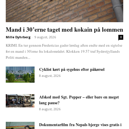
Mand i 30’erne taget med kokain på lommen
Mille Dyhrberg
-
9 august, 2026
0
KRIMI. En tur gennem Fredericias gader lørdag aften endte med en sigtelse
for en mand i 30'erne fra lokalområdet. Klokken 19.57 traf Sydøstjyllands
Politi manden...
Cyklist kørt på sygehus efter påkørsel
8 august, 2026
Afsked med Sgt. Pepper – eller bare en meget
lang pause?
8 august, 2026
Dokumentarfilm fra Nepals bjerge vises gratis i