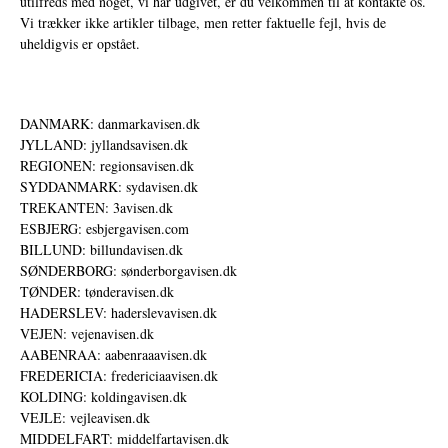
utilfreds med noget, vi har udgivet, er du velkommen til at kontakte os.
Vi trækker ikke artikler tilbage, men retter faktuelle fejl, hvis de
uheldigvis er opstået.
DANMARK: danmarkavisen.dk
JYLLAND: jyllandsavisen.dk
REGIONEN: regionsavisen.dk
SYDDANMARK: sydavisen.dk
TREKANTEN: 3avisen.dk
ESBJERG: esbjergavisen.com
BILLUND: billundavisen.dk
SØNDERBORG: sønderborgavisen.dk
TØNDER: tønderavisen.dk
HADERSLEV: haderslevavisen.dk
VEJEN: vejenavisen.dk
AABENRAA: aabenraaavisen.dk
FREDERICIA: fredericiaavisen.dk
KOLDING: koldingavisen.dk
VEJLE: vejleavisen.dk
MIDDELFART: middelfartavisen.dk