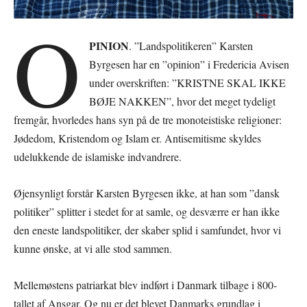
O
PINION
. ”Landspolitikeren” Karsten
Byrgesen har en ”opinion” i Fredericia Avisen
under overskriften: ”KRISTNE SKAL IKKE
BØJE NAKKEN”, hvor det meget tydeligt
fremgår, hvorledes hans syn på de tre monoteistiske religioner:
Jødedom, Kristendom og Islam er. Antisemitisme skyldes
udelukkende de islamiske indvandrere.
Øjensynligt forstår Karsten Byrgesen ikke, at han som ”dansk
politiker” splitter i stedet for at samle, og desværre er han ikke
den eneste landspolitiker, der skaber splid i samfundet, hvor vi
kunne ønske, at vi alle stod sammen.
Mellemøstens patriarkat blev indført i Danmark tilbage i 800-
tallet af Ansgar. Og nu er det blevet Danmarks grundlag i