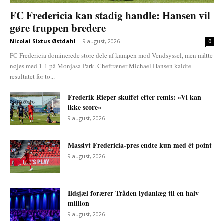
FC Fredericia kan stadig handle: Hansen vil
gøre truppen bredere
Nicolai Sixtus Østdahl
-
9 august, 2026
0
FC Fredericia dominerede store dele af kampen mod Vendsyssel, men måtte
nøjes med 1-1 på Monjasa Park. Cheftræner Michael Hansen kaldte
resultatet for to...
Frederik Rieper skuffet efter remis: »Vi kan
ikke score«
9 august, 2026
Massivt Fredericia-pres endte kun med ét point
9 august, 2026
Ildsjæl forærer Tråden lydanlæg til en halv
million
9 august, 2026