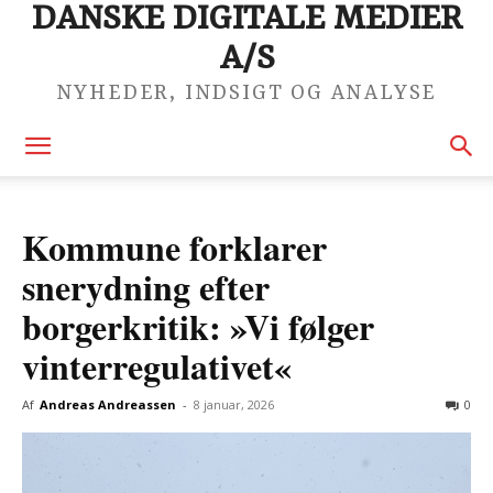
DANSKE DIGITALE MEDIER
A/S
NYHEDER, INDSIGT OG ANALYSE
Kommune forklarer
snerydning efter
borgerkritik: »Vi følger
vinterregulativet«
Af
Andreas Andreassen
-
8 januar, 2026
0