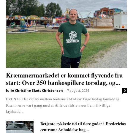
Kræmmermarkedet er kommet flyvende fra
start: Over 350 bankospillere torsdag, og...
Julie Christine Skøtt Christensen
-
7 august, 2026
0
EVENTS. Der var liv mellem boderne i Madsby Enge fredag formiddag.
Kræmmerne var i gang med at stille de sidste varer frem, frivillige
krydsede...
Betjente rykkede ud til flere gader i Fredericias
centrum: Anholdelse bag...