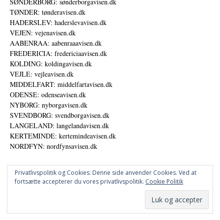
SØNDERBORG: sønderborgavisen.dk
TØNDER: tønderavisen.dk
HADERSLEV: haderslevavisen.dk
VEJEN: vejenavisen.dk
AABENRAA: aabenraaavisen.dk
FREDERICIA: fredericiaavisen.dk
KOLDING: koldingavisen.dk
VEJLE: vejleavisen.dk
MIDDELFART: middelfartavisen.dk
ODENSE: odenseavisen.dk
NYBORG: nyborgavisen.dk
SVENDBORG: svendborgavisen.dk
LANGELAND: langelandavisen.dk
KERTEMINDE: kertemindeavisen.dk
NORDFYN: nordfynsavisen.dk
Privatlivspolitik og Cookies: Denne side anvender Cookies. Ved at
fortsætte accepterer du vores privatlivspolitik.
Cookie Politik
Annoncer
Datapolitik
© DANSKE DIGITALE MEDIER A/S - NYHEDER, ANALYSER OG PERSPEKTIVER