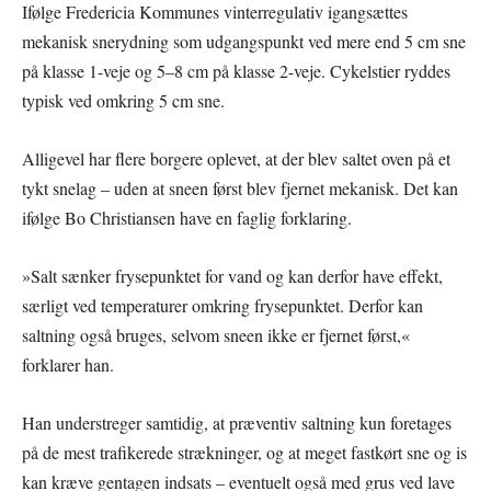
Ifølge Fredericia Kommunes vinterregulativ igangsættes
mekanisk snerydning som udgangspunkt ved mere end 5 cm sne
på klasse 1-veje og 5–8 cm på klasse 2-veje. Cykelstier ryddes
typisk ved omkring 5 cm sne.
Alligevel har flere borgere oplevet, at der blev saltet oven på et
tykt snelag – uden at sneen først blev fjernet mekanisk. Det kan
ifølge Bo Christiansen have en faglig forklaring.
»Salt sænker frysepunktet for vand og kan derfor have effekt,
særligt ved temperaturer omkring frysepunktet. Derfor kan
saltning også bruges, selvom sneen ikke er fjernet først,«
forklarer han.
Han understreger samtidig, at præventiv saltning kun foretages
på de mest trafikerede strækninger, og at meget fastkørt sne og is
kan kræve gentagen indsats – eventuelt også med grus ved lave