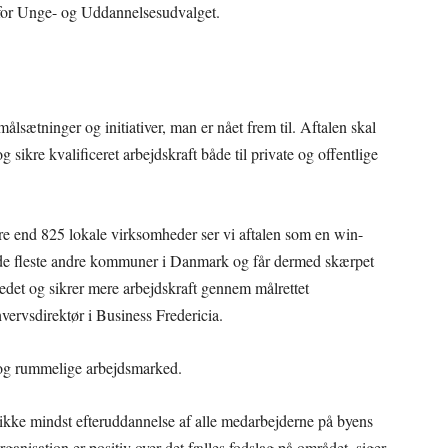
 for Unge- og Uddannelsesudvalget.
målsætninger og initiativer, man er nået frem til. Aftalen skal
 sikre kvalificeret arbejdskraft både til private og offentlige
ere end 825 lokale virksomheder ser vi aftalen som en win-
de fleste andre kommuner i Danmark og får dermed skærpet
kedet og sikrer mere arbejdskraft gennem målrettet
vervsdirektør i Business Fredericia.
e og rummelige arbejdsmarked.
 ikke mindst efteruddannelse af alle medarbejderne på byens
anisation er positiv over det fælles fodslag på området, siger