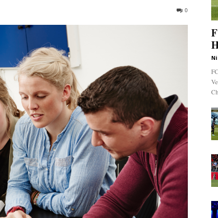
0
F
H
Ni
FC
Ve
Ch