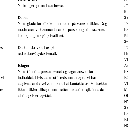
Vi bringer gerne læserbreve.
JY
RE
Debat
S
Vi er glade for alle kommentarer på vores artikler. Dog
T
modererer vi kommentarer for personangreb, racisme,
ES
had og angreb på privatlivet.
BI
SØ
es
Du kan skrive til os på
TØ
redaktion@sydavisen.dk
HA
VE
Klager
AA
Vi er tilmeldt pressenævnet og tager ansvar for
FR
 vi
indholdet. Hvis du er utilfreds med noget, vi har
KO
i
udgivet, er du velkommen til at kontakte os. Vi trækker
VE
ere
ikke artikler tilbage, men retter faktuelle fejl, hvis de
MI
uheldigvis er opstået.
OD
NY
SV
LA
KE
NO