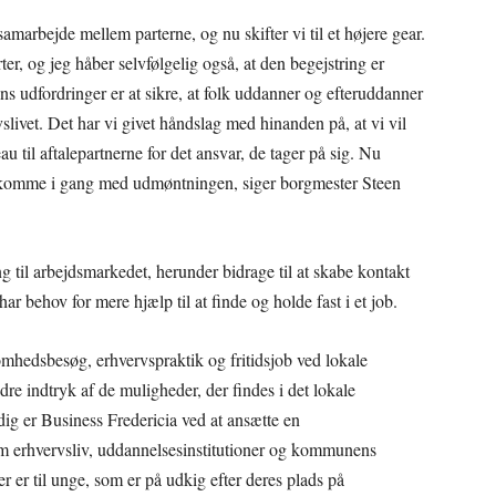
 samarbejde mellem parterne, og nu skifter vi til et højere gear.
ter, og jeg håber selvfølgelig også, at den begejstring er
s udfordringer er at sikre, at folk uddanner og efteruddanner
slivet. Det har vi givet håndslag med hinanden på, at vi vil
au til aftalepartnerne for det ansvar, de tager på sig. Nu
kan komme i gang med udmøntningen, siger borgmester Steen
ng til arbejdsmarkedet, herunder bidrage til at skabe kontakt
 behov for mere hjælp til at finde og holde fast i et job.
ksomhedsbesøg, erhvervspraktik og fritidsjob ved lokale
dre indtryk af de muligheder, der findes i det lokale
ig er Business Fredericia ved at ansætte en
m erhvervsliv, uddannelsesinstitutioner og kommunens
r er til unge, som er på udkig efter deres plads på