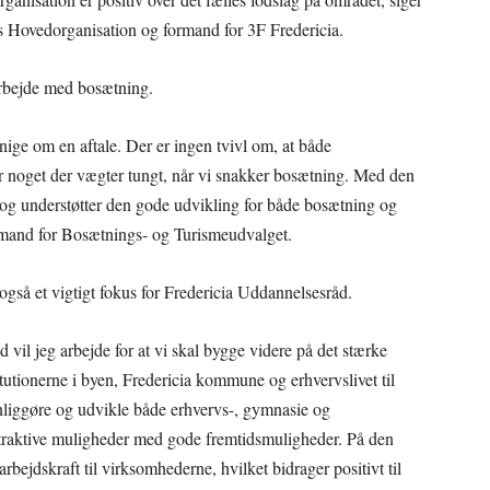
s Hovedorganisation og formand for 3F Fredericia.
arbejde med bosætning.
 enige om en aftale. Der er ingen tvivl om, at både
 noget der vægter tungt, når vi snakker bosætning. Med den
 og understøtter den gode udvikling for både bosætning og
ormand for Bosætnings- og Turismeudvalget.
også et vigtigt fokus for Fredericia Uddannelsesråd.
vil jeg arbejde for at vi skal bygge videre på det stærke
utionerne i byen, Fredericia kommune og erhvervslivet til
ynliggøre og udvikle både erhvervs-, gymnasie og
traktive muligheder med gode fremtidsmuligheder. På den
bejdskraft til virksomhederne, hvilket bidrager positivt til