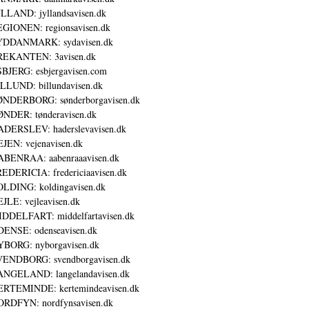
LLAND: jyllandsavisen.dk
GIONEN: regionsavisen.dk
YDDANMARK: sydavisen.dk
REKANTEN: 3avisen.dk
BJERG: esbjergavisen.com
LLUND: billundavisen.dk
NDERBORG: sønderborgavisen.dk
NDER: tønderavisen.dk
DERSLEV: haderslevavisen.dk
JEN: vejenavisen.dk
BENRAA: aabenraaavisen.dk
EDERICIA: fredericiaavisen.dk
LDING: koldingavisen.dk
JLE: vejleavisen.dk
DDELFART: middelfartavisen.dk
ENSE: odenseavisen.dk
BORG: nyborgavisen.dk
ENDBORG: svendborgavisen.dk
NGELAND: langelandavisen.dk
RTEMINDE: kertemindeavisen.dk
RDFYN: nordfynsavisen.dk