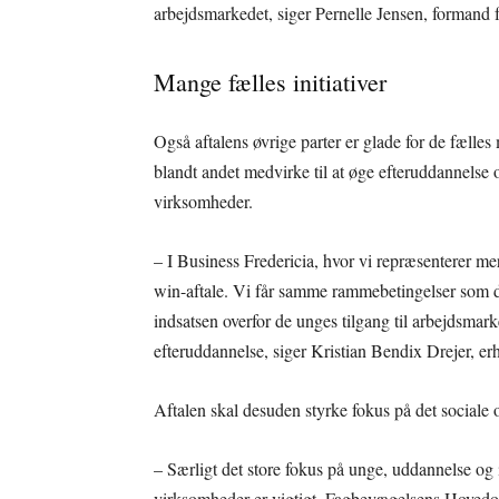
arbejdsmarkedet, siger Pernelle Jensen, formand
Mange fælles initiativer
Også aftalens øvrige parter er glade for de fælles 
blandt andet medvirke til at øge efteruddannelse og
virksomheder.
– I Business Fredericia, hvor vi repræsenterer m
win-aftale. Vi får samme rammebetingelser som 
indsatsen overfor de unges tilgang til arbejdsmar
efteruddannelse, siger Kristian Bendix Drejer, erh
Aftalen skal desuden styrke fokus på det social
– Særligt det store fokus på unge, uddannelse og
virksomheder er vigtigt. Fagbevægelsens Hovedorg