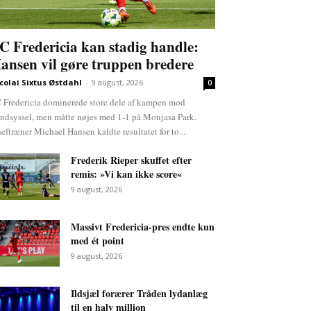
C Fredericia kan stadig handle:
ansen vil gøre truppen bredere
colai Sixtus Østdahl
-
9 august, 2026
0
 Fredericia dominerede store dele af kampen mod
ndsyssel, men måtte nøjes med 1-1 på Monjasa Park.
eftræner Michael Hansen kaldte resultatet for to...
Frederik Rieper skuffet efter
remis: »Vi kan ikke score«
9 august, 2026
Massivt Fredericia-pres endte kun
med ét point
9 august, 2026
Ildsjæl forærer Tråden lydanlæg
til en halv million