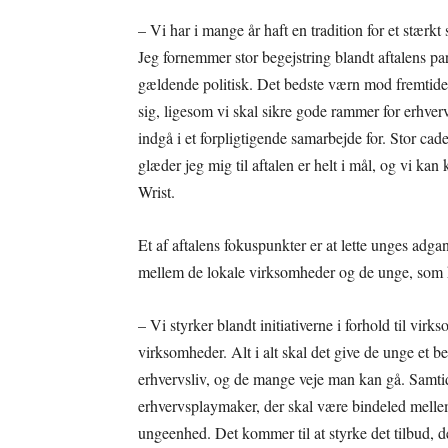
– Vi har i mange år haft en tradition for et stærkt
Jeg fornemmer stor begejstring blandt aftalens par
gældende politisk. Det bedste værn mod fremtiden
sig, ligesom vi skal sikre gode rammer for erhverv
indgå i et forpligtigende samarbejde for. Stor cade
glæder jeg mig til aftalen er helt i mål, og vi 
Wrist.
Et af aftalens fokuspunkter er at lette unges adga
mellem de lokale virksomheder og de unge, som har
– Vi styrker blandt initiativerne i forhold til vir
virksomheder. Alt i alt skal det give de unge et be
erhvervsliv, og de mange veje man kan gå. Samtid
erhvervsplaymaker, der skal være bindeled melle
ungeenhed. Det kommer til at styrke det tilbud, de